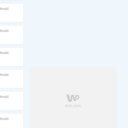
tność:
tność:
tność:
tność:
tność:
tność: