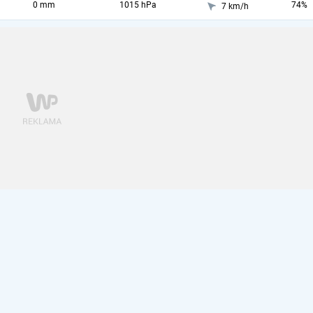
0 mm
1015 hPa
74%
7 km/h