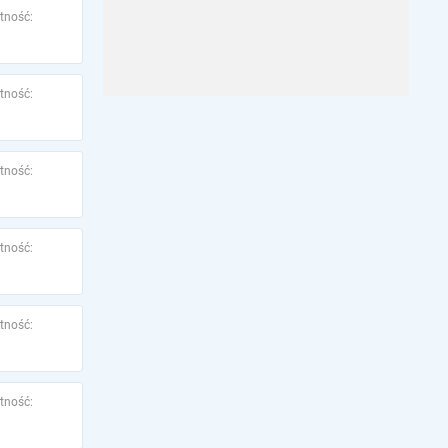
tność:
tność:
tność:
tność:
tność:
tność: