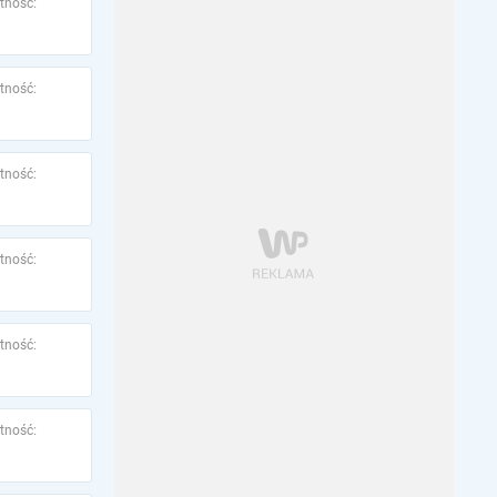
tność:
tność:
tność:
tność:
tność:
tność: