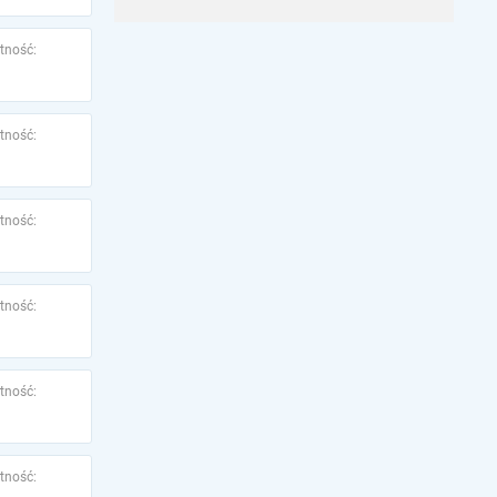
tność:
tność:
tność:
tność:
tność:
tność: