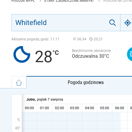
POGODA WP.PL
STANY ZJEDNOCZONE AMERYKI
POGODA NA JUTRO
Aktualna pogoda, godz.
11:11
06:34
20:21
28
Bezchmurnie, słonecznie
Odczuwalna 30°C
Pogoda godzinowa
°C
45°