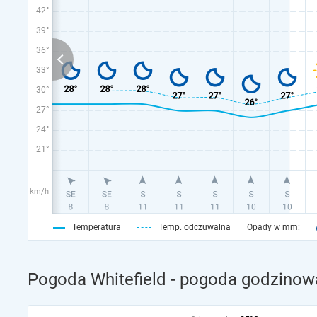
42°
39°
36°
33°
30°
27°
24°
21°
km/h
Temperatura
Temp. odczuwalna
Opady w mm:
Pogoda Whitefield - pogoda godzino