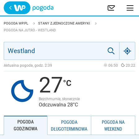
Trwa ładowanie
POLSKA
POGODA WP.PL
STANY ZJEDNOCZONE AMERYKI
POGODA NA JUTRO - WESTLAND
EUROPA
ŚWIAT
Aktualna pogoda, godz.
2:39
06:50
20:22
JAKOŚĆ POWIETRZA
27
Bezchmurnie, słonecznie
Odczuwalna 28°C
POGODA
POGODA
POGODA NA
GODZINOWA
DŁUGOTERMINOWA
WEEKEND