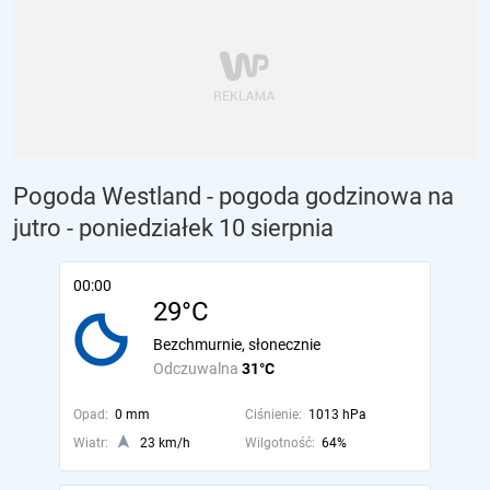
Pogoda Westland - pogoda godzinowa na
jutro
- poniedziałek 10 sierpnia
00:00
29°C
Bezchmurnie, słonecznie
Odczuwalna
31°C
Opad:
0 mm
Ciśnienie:
1013 hPa
Wiatr:
23 km/h
Wilgotność:
64%