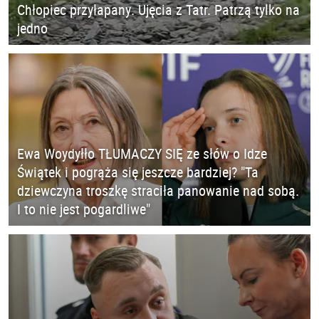
Chłopiec przyłapany. Ujęcia z Tatr. Patrzą tylko na
jedno
Ewa Woydyłło TŁUMACZY SIĘ ze słów o Idze
Świątek i pogrąża się jeszcze bardziej? "Ta
dziewczyna troszkę straciła panowanie nad sobą.
I to nie jest pogardliwe"