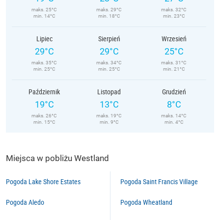
maks. 25°C
maks. 29°C
maks. 32°C
min. 14°C
min. 18°C
min. 23°C
Lipiec
Sierpień
Wrzesień
29°C
29°C
25°C
maks. 35°C
maks. 34°C
maks. 31°C
min. 25°C
min. 25°C
min. 21°C
Październik
Listopad
Grudzień
19°C
13°C
8°C
maks. 26°C
maks. 19°C
maks. 14°C
min. 15°C
min. 9°C
min. 4°C
Miejsca w pobliżu Westland
Pogoda Lake Shore Estates
Pogoda Saint Francis Village
Pogoda Aledo
Pogoda Wheatland