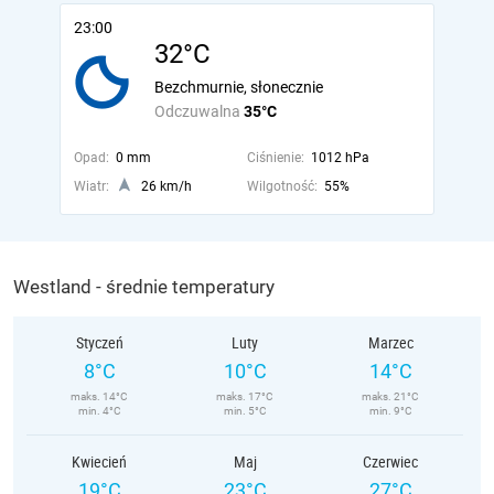
23:00
32°C
Bezchmurnie, słonecznie
Odczuwalna
35°C
Opad:
0 mm
Ciśnienie:
1012 hPa
Wiatr:
26 km/h
Wilgotność:
55%
Westland - średnie temperatury
Styczeń
Luty
Marzec
8°C
10°C
14°C
maks. 14°C
maks. 17°C
maks. 21°C
min. 4°C
min. 5°C
min. 9°C
Kwiecień
Maj
Czerwiec
19°C
23°C
27°C