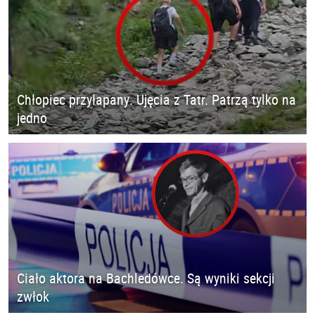
Chłopiec przyłapany. Ujęcia z Tatr. Patrzą tylko na
jedno
Ciało aktora na Bachledówce. Są wyniki sekcji
zwłok