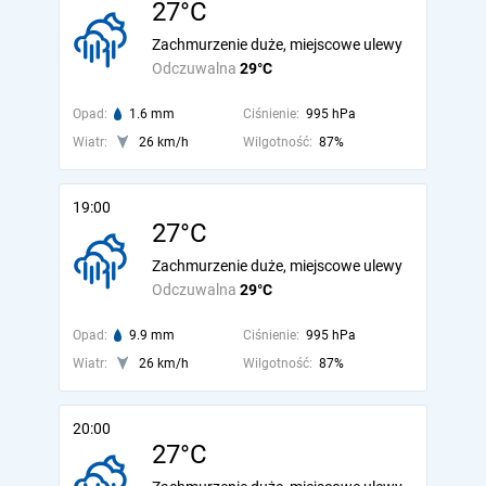
27°C
Zachmurzenie duże, miejscowe ulewy
Odczuwalna
29°C
Opad:
1.6 mm
Ciśnienie:
995 hPa
Wiatr:
26 km/h
Wilgotność:
87%
19:00
27°C
Zachmurzenie duże, miejscowe ulewy
Odczuwalna
29°C
Opad:
9.9 mm
Ciśnienie:
995 hPa
Wiatr:
26 km/h
Wilgotność:
87%
20:00
27°C