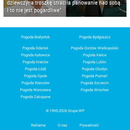
dziewczyna troszkę straciła panowanie nad sobą.
I to nie jest pogardliwe"
Pogoda Białystok
Pogoda Bydgoszcz
Pogoda Gdańsk
Pogoda Gorzów Wielkopolski
Pogoda Katowice
Pogoda Kielce
Pogoda Kraków
Pogoda Lublin
Pogoda Łódź
Pogoda Olsztyn
Pogoda Opole
Pogoda Poznań
Pogoda Rzeszów
Pogoda Szczecin
Pogoda Warszawa
Pogoda Wrocław
Pogoda Zakopane
© 1995-2026 Grupa WP
Reklama
O nas
Prywatność