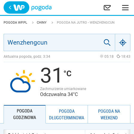
Trwa ładowanie
POLSKA
POGODA WP.PL
CHINY
POGODA NA JUTRO - WENZHENGCUN
EUROPA
ŚWIAT
Aktualna pogoda, godz.
3:34
05:18
18:43
31
JAKOŚĆ POWIETRZA
Zachmurzenie umiarkowane
Odczuwalna 34°C
POGODA
POGODA
POGODA NA
GODZINOWA
DŁUGOTERMINOWA
WEEKEND