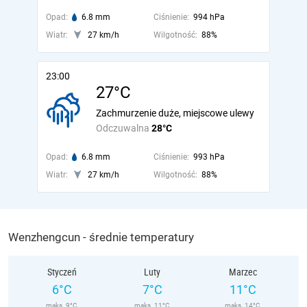
Opad:
6.8 mm
Ciśnienie:
994 hPa
Wiatr:
27 km/h
Wilgotność:
88%
23:00
27°C
Zachmurzenie duże, miejscowe ulewy
Odczuwalna
28°C
Opad:
6.8 mm
Ciśnienie:
993 hPa
Wiatr:
27 km/h
Wilgotność:
88%
Wenzhengcun - średnie temperatury
Styczeń
Luty
Marzec
6°C
7°C
11°C
maks. 9°C
maks. 11°C
maks. 14°C