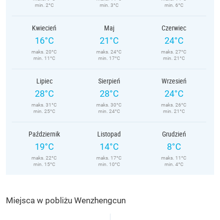
min. 2°C
min. 3°C
min. 6°C
Kwiecień
Maj
Czerwiec
16°C
21°C
24°C
maks. 20°C
maks. 24°C
maks. 27°C
min. 11°C
min. 17°C
min. 21°C
Lipiec
Sierpień
Wrzesień
28°C
28°C
24°C
maks. 31°C
maks. 30°C
maks. 26°C
min. 25°C
min. 24°C
min. 21°C
Październik
Listopad
Grudzień
19°C
14°C
8°C
maks. 22°C
maks. 17°C
maks. 11°C
min. 15°C
min. 10°C
min. 4°C
Miejsca w pobliżu Wenzhengcun