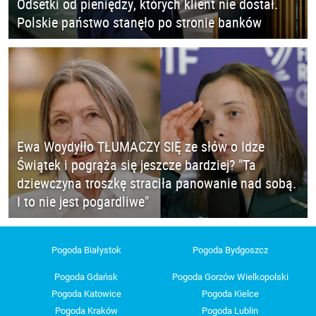
Odsetki od pieniędzy, których klient nie dostał.
Polskie państwo stanęło po stronie banków
Ewa Woydyłło TŁUMACZY SIĘ ze słów o Idze
Świątek i pogrąża się jeszcze bardziej? "Ta
dziewczyna troszkę straciła panowanie nad sobą.
I to nie jest pogardliwe"
Pogoda Białystok
Pogoda Bydgoszcz
Pogoda Gdańsk
Pogoda Gorzów Wielkopolski
Pogoda Katowice
Pogoda Kielce
Pogoda Kraków
Pogoda Lublin