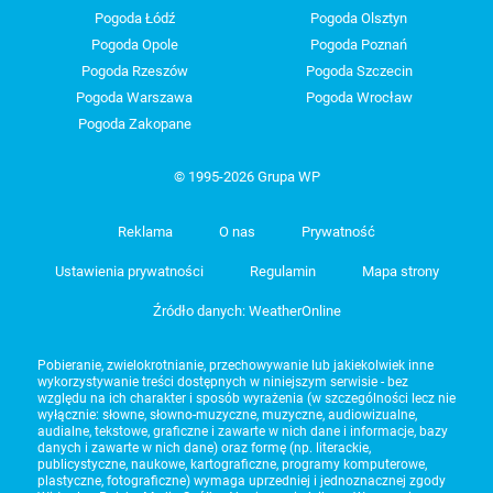
Pogoda Łódź
Pogoda Olsztyn
Pogoda Opole
Pogoda Poznań
Pogoda Rzeszów
Pogoda Szczecin
Pogoda Warszawa
Pogoda Wrocław
Pogoda Zakopane
© 1995-2026 Grupa WP
Reklama
O nas
Prywatność
Ustawienia prywatności
Regulamin
Mapa strony
Źródło danych: WeatherOnline
Pobieranie, zwielokrotnianie, przechowywanie lub jakiekolwiek inne
wykorzystywanie treści dostępnych w niniejszym serwisie - bez
względu na ich charakter i sposób wyrażenia (w szczególności lecz nie
wyłącznie: słowne, słowno-muzyczne, muzyczne, audiowizualne,
audialne, tekstowe, graficzne i zawarte w nich dane i informacje, bazy
danych i zawarte w nich dane) oraz formę (np. literackie,
publicystyczne, naukowe, kartograficzne, programy komputerowe,
plastyczne, fotograficzne) wymaga uprzedniej i jednoznacznej zgody