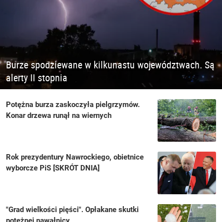
Burze spodziewane w kilkunastu województwach. Są
alerty II stopnia
Potężna burza zaskoczyła pielgrzymów.
Konar drzewa runął na wiernych
Rok prezydentury Nawrockiego, obietnice
wyborcze PiS [SKRÓT DNIA]
"Grad wielkości pięści". Opłakane skutki
potężnej nawałnicy