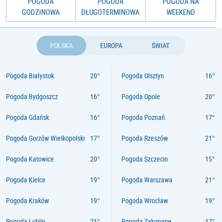
POGODA
POGODA
POGODA NA
GODZINOWA
DŁUGOTERMINOWA
WEEKEND
POLSKA
EUROPA
ŚWIAT
Pogoda Białystok
Pogoda Olsztyn
Pogoda Bydgoszcz
Pogoda Opole
Pogoda Gdańsk
Pogoda Poznań
Pogoda Gorzów Wielkopolski
Pogoda Rzeszów
Pogoda Katowice
Pogoda Szczecin
Pogoda Kielce
Pogoda Warszawa
Pogoda Kraków
Pogoda Wrocław
Pogoda Lublin
Pogoda Zakopane