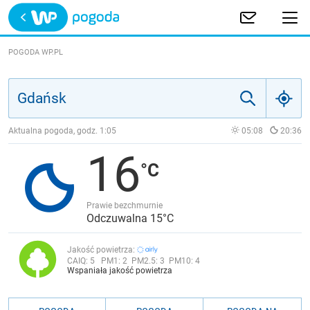
Trwa ładowanie
POLSKA
POGODA WP.PL
EUROPA
ŚWIAT
Aktualna pogoda, godz.
1:05
05:08
20:36
16
JAKOŚĆ POWIETRZA
Prawie bezchmurnie
Odczuwalna 15°C
Jakość powietrza:
CAIQ:
5
PM1:
2
PM2.5:
3
PM10:
4
Wspaniała jakość powietrza