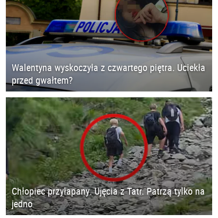
Walentyna wyskoczyła z czwartego piętra. Uciekła
przed gwałtem?
Chłopiec przyłapany. Ujęcia z Tatr. Patrzą tylko na
jedno