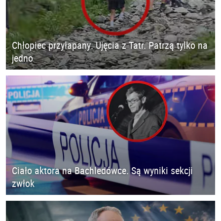
Chłopiec przyłapany. Ujęcia z Tatr. Patrzą tylko na
jedno
Ciało aktora na Bachledówce. Są wyniki sekcji
zwłok