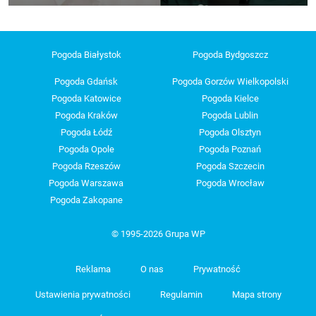
Pogoda Białystok
Pogoda Bydgoszcz
Pogoda Gdańsk
Pogoda Gorzów Wielkopolski
Pogoda Katowice
Pogoda Kielce
Pogoda Kraków
Pogoda Lublin
Pogoda Łódź
Pogoda Olsztyn
Pogoda Opole
Pogoda Poznań
Pogoda Rzeszów
Pogoda Szczecin
Pogoda Warszawa
Pogoda Wrocław
Pogoda Zakopane
© 1995-2026 Grupa WP
Reklama
O nas
Prywatność
Ustawienia prywatności
Regulamin
Mapa strony