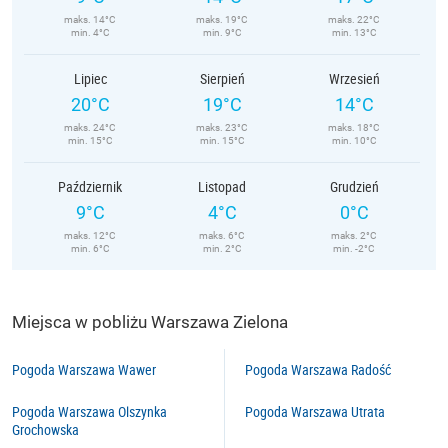
maks. 14°C
maks. 19°C
maks. 22°C
min. 4°C
min. 9°C
min. 13°C
Lipiec
Sierpień
Wrzesień
20°C
19°C
14°C
maks. 24°C
maks. 23°C
maks. 18°C
min. 15°C
min. 15°C
min. 10°C
Październik
Listopad
Grudzień
9°C
4°C
0°C
maks. 12°C
maks. 6°C
maks. 2°C
min. 6°C
min. 2°C
min. -2°C
Miejsca w pobliżu Warszawa Zielona
Pogoda Warszawa Wawer
Pogoda Warszawa Radość
Pogoda Warszawa Olszynka
Pogoda Warszawa Utrata
Grochowska