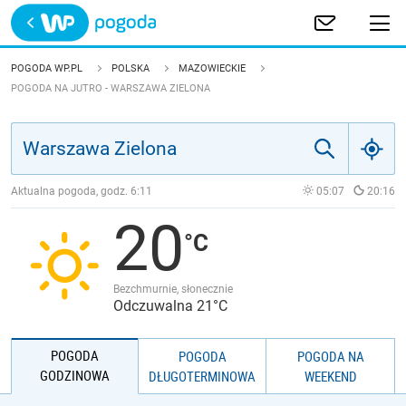
Trwa ładowanie
POLSKA
POGODA WP.PL
POLSKA
MAZOWIECKIE
POGODA NA JUTRO - WARSZAWA ZIELONA
EUROPA
ŚWIAT
Aktualna pogoda, godz.
6:11
05:07
20:16
JAKOŚĆ POWIETRZA
20
Bezchmurnie, słonecznie
Odczuwalna 21°C
POGODA
POGODA
POGODA NA
GODZINOWA
DŁUGOTERMINOWA
WEEKEND