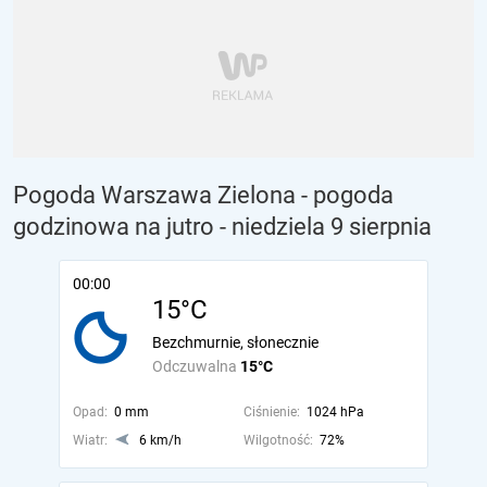
Pogoda Warszawa Zielona - pogoda
godzinowa na jutro
- niedziela 9 sierpnia
00:00
15°C
Bezchmurnie, słonecznie
Odczuwalna
15°C
Opad:
0 mm
Ciśnienie:
1024 hPa
Wiatr:
6 km/h
Wilgotność:
72%