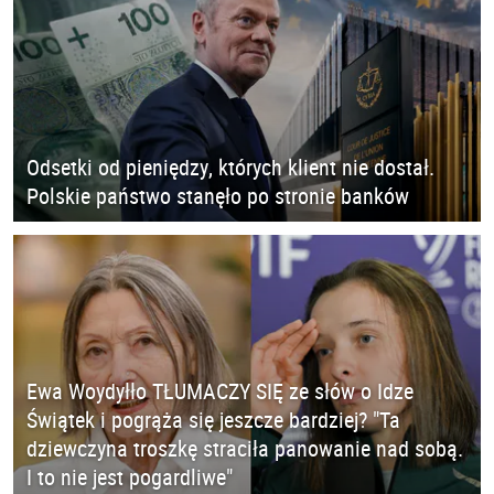
Odsetki od pieniędzy, których klient nie dostał.
Polskie państwo stanęło po stronie banków
Ewa Woydyłło TŁUMACZY SIĘ ze słów o Idze
Świątek i pogrąża się jeszcze bardziej? "Ta
dziewczyna troszkę straciła panowanie nad sobą.
I to nie jest pogardliwe"