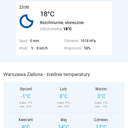
23:00
18°C
Bezchmurnie, słonecznie
Odczuwalna
18°C
Opad:
0 mm
Ciśnienie:
1018 hPa
Wiatr:
8 km/h
Wilgotność:
58%
Warszawa Zielona - średnie temperatury
Styczeń
Luty
Marzec
-1°C
0°C
3°C
maks. 1°C
maks. 3°C
maks. 7°C
min. -4°C
min. -3°C
min. -1°C
Kwiecień
Maj
Czerwiec
9°C
14°C
17°C