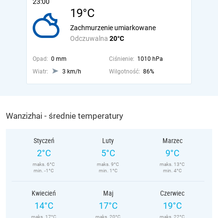
23:00
19°C
Zachmurzenie umiarkowane
Odczuwalna
20°C
Opad:
0 mm
Ciśnienie:
1010 hPa
Wiatr:
3 km/h
Wilgotność:
86%
Wanzizhai - średnie temperatury
Styczeń
Luty
Marzec
2°C
5°C
9°C
maks. 6°C
maks. 9°C
maks. 13°C
min. -1°C
min. 1°C
min. 4°C
Kwiecień
Maj
Czerwiec
14°C
17°C
19°C
maks. 17°C
maks. 20°C
maks. 22°C