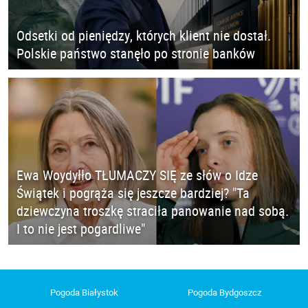
Odsetki od pieniędzy, których klient nie dostał.
Polskie państwo stanęło po stronie banków
Ewa Woydyłło TŁUMACZY SIĘ ze słów o Idze
Świątek i pogrąża się jeszcze bardziej? "Ta
dziewczyna troszkę straciła panowanie nad sobą.
I to nie jest pogardliwe"
Pogoda Białystok
Pogoda Bydgoszcz