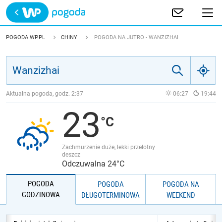
Trwa ładowanie
POLSKA
POGODA WP.PL
CHINY
POGODA NA JUTRO - WANZIZHAI
EUROPA
ŚWIAT
Aktualna pogoda, godz.
2:37
06:27
19:44
23
JAKOŚĆ POWIETRZA
Zachmurzenie duże, lekki przelotny
deszcz
Odczuwalna 24°C
POGODA
POGODA
POGODA NA
GODZINOWA
DŁUGOTERMINOWA
WEEKEND