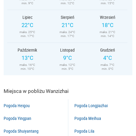
min. 9°C
min. 12°C
min. 15°C
Lipiec
Sierpień
Wrzesień
22°C
21°C
18°C
maks. 25°C
maks. 24°C
maks. 21°C
min. 17°C
min. 17°C
min. 14°C
Październik
Listopad
Grudzień
13°C
9°C
4°C
maks. 16°C
maks. 12°C
maks. 7°C
min. 10°C
min. 5°C
min. 0°C
Miejsca w pobliżu Wanzizhai
Pogoda Heigou
Pogoda Longjiazhai
Pogoda Yingpan
Pogoda Meihua
Pogoda Shuiyantang
Pogoda Lila