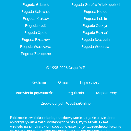
Pogoda Gdańsk
Pogoda Gorzów Wielkopolski
Pogoda Katowice
Pogoda Kielce
Pogoda Kraków
Pogoda Lublin
Pogoda Łódź
Pogoda Olsztyn
Pogoda Opole
Pogoda Poznań
Pogoda Rzeszów
Pogoda Szczecin
Pogoda Warszawa
Pogoda Wrocław
Pogoda Zakopane
© 1995-2026 Grupa WP
Reklama
O nas
Prywatność
Ustawienia prywatności
Regulamin
Mapa strony
Źródło danych: WeatherOnline
Pobieranie, zwielokrotnianie, przechowywanie lub jakiekolwiek inne
wykorzystywanie treści dostępnych w niniejszym serwisie - bez
względu na ich charakter i sposób wyrażenia (w szczególności lecz nie
wyłącznie: słowne, słowno-muzyczne, muzyczne, audiowizualne,