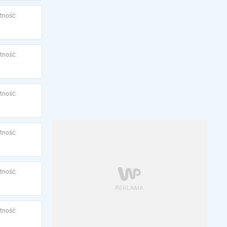
tność:
tność:
tność:
tność:
tność:
tność: