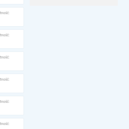
tność:
tność:
tność:
tność:
tność:
tność: