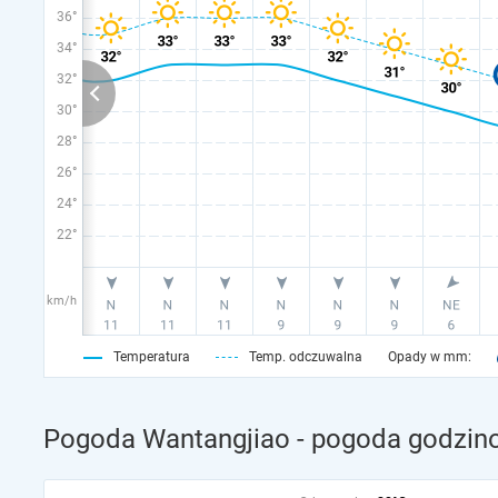
36°
34°
32°
30°
28°
26°
24°
22°
km/h
Temperatura
Temp. odczuwalna
Opady w mm:
Pogoda Wantangjiao - pogoda godzino