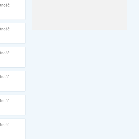
tność:
tność:
tność:
tność:
tność:
tność: