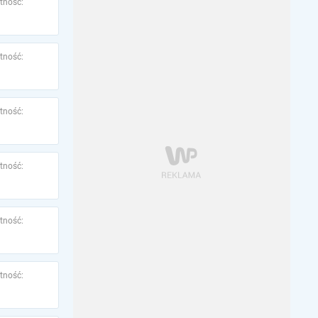
tność:
tność:
tność:
tność:
tność:
tność: