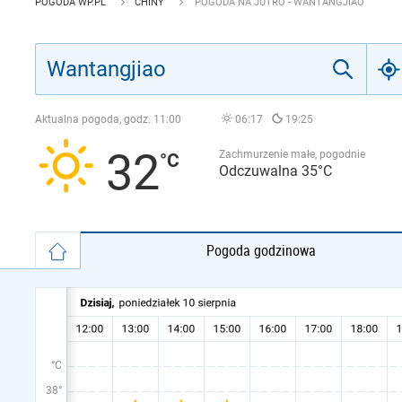
POGODA WP.PL
CHINY
POGODA NA JUTRO - WANTANGJIAO
Aktualna pogoda, godz.
11:00
06:17
19:25
32
Zachmurzenie małe, pogodnie
Odczuwalna 35°C
Pogoda godzinowa
°C
38°