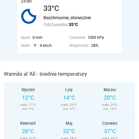
23:00
33°C
Bezchmurnie, słonecznie
Odczuwalna
35°C
Opad:
0 mm
Ciśnienie:
1000 hPa
Wiatr:
4 km/h
Wilgotność:
28%
Wannās al ‘Alī - średnie temperatury
Styczeń
Luty
Marzec
12°C
14°C
20°C
maks. 17°C
maks. 20°C
maks. 25°C
min. 6°C
min. 8°C
min. 12°C
Kwiecień
Maj
Czerwiec
26°C
32°C
37°C
maks. 32°C
maks. 38°C
maks. 43°C