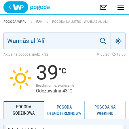
Trwa ładowanie
POLSKA
POGODA WP.PL
IRAK
POGODA NA JUTRO - WANNĀS AL ‘ALĪ
EUROPA
ŚWIAT
Aktualna pogoda, godz.
7:32
05:20
18:55
39
JAKOŚĆ POWIETRZA
Bezchmurnie, słonecznie
Odczuwalna 43°C
POGODA
POGODA
POGODA NA
GODZINOWA
DŁUGOTERMINOWA
WEEKEND