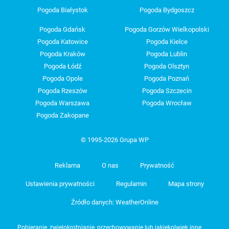
Pogoda Białystok
Pogoda Bydgoszcz
Pogoda Gdańsk
Pogoda Gorzów Wielkopolski
Pogoda Katowice
Pogoda Kielce
Pogoda Kraków
Pogoda Lublin
Pogoda Łódź
Pogoda Olsztyn
Pogoda Opole
Pogoda Poznań
Pogoda Rzeszów
Pogoda Szczecin
Pogoda Warszawa
Pogoda Wrocław
Pogoda Zakopane
© 1995-2026 Grupa WP
Reklama
O nas
Prywatność
Ustawienia prywatności
Regulamin
Mapa strony
Źródło danych: WeatherOnline
Pobieranie, zwielokrotnianie, przechowywanie lub jakiekolwiek inne