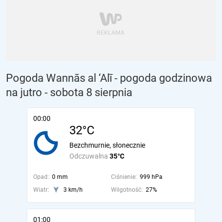
Pogoda Wannās al ‘Alī - pogoda godzinowa
na jutro
- sobota 8 sierpnia
00:00
32°C
Bezchmurnie, słonecznie
Odczuwalna
35°C
Opad:
0 mm
Ciśnienie:
999 hPa
Wiatr:
3 km/h
Wilgotność:
27%
01:00