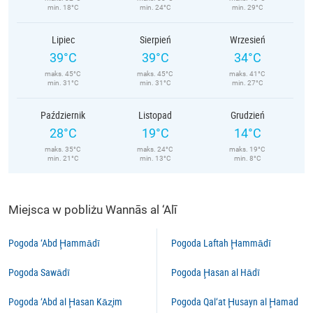
min. 18°C
min. 24°C
min. 29°C
Lipiec
Sierpień
Wrzesień
39°C
39°C
34°C
maks. 45°C
maks. 45°C
maks. 41°C
min. 31°C
min. 31°C
min. 27°C
Październik
Listopad
Grudzień
28°C
19°C
14°C
maks. 35°C
maks. 24°C
maks. 19°C
min. 21°C
min. 13°C
min. 8°C
Miejsca w pobliżu Wannās al ‘Alī
Pogoda ‘Abd Ḩammādī
Pogoda Laftah Ḩammādī
Pogoda Sawādī
Pogoda Ḩasan al Hādī
Pogoda ‘Abd al Ḩasan Kāz̧im
Pogoda Qal‘at Ḩusayn al Ḩamad