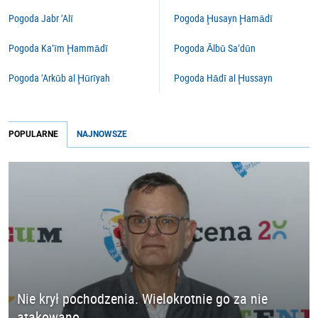
Pogoda Jabr ‘Alī
Pogoda Ḩusayn Ḩamādī
Pogoda Ka‘īm Ḩammādī
Pogoda Ālbū Sa‘dūn
Pogoda ‘Arkūb al Ḩūrīyah
Pogoda Hādī al Ḩussayn
POPULARNE
NAJNOWSZE
Nie krył pochodzenia. Wielokrotnie go za nie
atakowano