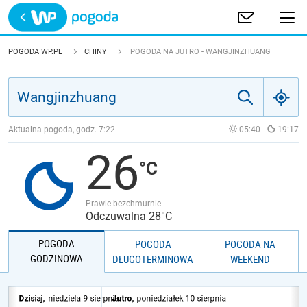
Trwa ładowanie
POLSKA
POGODA WP.PL
CHINY
POGODA NA JUTRO - WANGJINZHUANG
EUROPA
ŚWIAT
Aktualna pogoda, godz.
7:22
05:40
19:17
26
JAKOŚĆ POWIETRZA
Prawie bezchmurnie
Odczuwalna 28°C
POGODA
POGODA
POGODA NA
GODZINOWA
DŁUGOTERMINOWA
WEEKEND