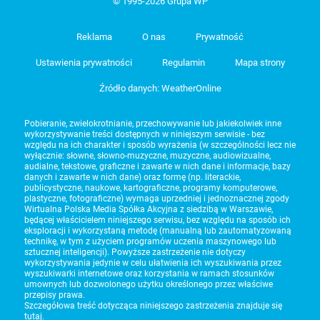
© 1995-2026 Grupa WP
Reklama
O nas
Prywatność
Ustawienia prywatności
Regulamin
Mapa strony
Źródło danych: WeatherOnline
Pobieranie, zwielokrotnianie, przechowywanie lub jakiekolwiek inne
wykorzystywanie treści dostępnych w niniejszym serwisie - bez
względu na ich charakter i sposób wyrażenia (w szczególności lecz nie
wyłącznie: słowne, słowno-muzyczne, muzyczne, audiowizualne,
audialne, tekstowe, graficzne i zawarte w nich dane i informacje, bazy
danych i zawarte w nich dane) oraz formę (np. literackie,
publicystyczne, naukowe, kartograficzne, programy komputerowe,
plastyczne, fotograficzne) wymaga uprzedniej i jednoznacznej zgody
Wirtualna Polska Media Spółka Akcyjna z siedzibą w Warszawie,
będącej właścicielem niniejszego serwisu, bez względu na sposób ich
eksploracji i wykorzystaną metodę (manualną lub zautomatyzowaną
technikę, w tym z użyciem programów uczenia maszynowego lub
sztucznej inteligencji). Powyższe zastrzeżenie nie dotyczy
wykorzystywania jedynie w celu ułatwienia ich wyszukiwania przez
wyszukiwarki internetowe oraz korzystania w ramach stosunków
umownych lub dozwolonego użytku określonego przez właściwe
przepisy prawa.
Szczegółowa treść dotycząca niniejszego zastrzeżenia znajduje się
tutaj
.