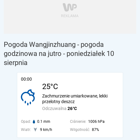
Pogoda Wangjinzhuang - pogoda
godzinowa na jutro
- poniedziałek 10
sierpnia
00:00
25°C
Zachmurzenie umiarkowane, lekki
przelotny deszcz
Odczuwalna
26°C
Opad:
0.1 mm
Ciśnienie:
1006 hPa
Wiatr:
9 km/h
Wilgotność:
87%