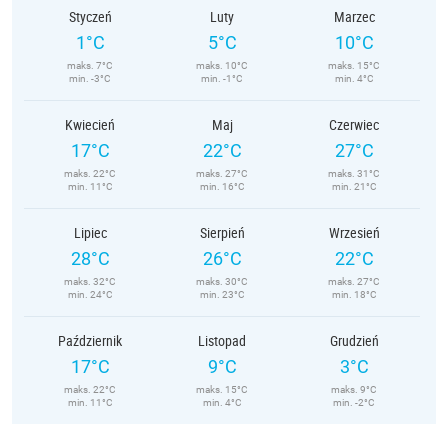
Styczeń
Luty
Marzec
1°C
5°C
10°C
maks. 7°C
maks. 10°C
maks. 15°C
min. -3°C
min. -1°C
min. 4°C
Kwiecień
Maj
Czerwiec
17°C
22°C
27°C
maks. 22°C
maks. 27°C
maks. 31°C
min. 11°C
min. 16°C
min. 21°C
Lipiec
Sierpień
Wrzesień
28°C
26°C
22°C
maks. 32°C
maks. 30°C
maks. 27°C
min. 24°C
min. 23°C
min. 18°C
Październik
Listopad
Grudzień
17°C
9°C
3°C
maks. 22°C
maks. 15°C
maks. 9°C
min. 11°C
min. 4°C
min. -2°C