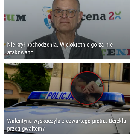
Nie krył pochodzenia. Wielokrotnie go za nie
atakowano
Walentyna wyskoczyła z czwartego piętra. Uciekła
przed gwałtem?