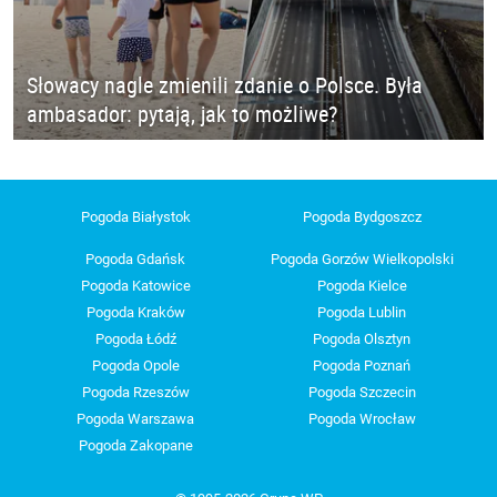
Słowacy nagle zmienili zdanie o Polsce. Była
ambasador: pytają, jak to możliwe?
Pogoda Białystok
Pogoda Bydgoszcz
Pogoda Gdańsk
Pogoda Gorzów Wielkopolski
Pogoda Katowice
Pogoda Kielce
Pogoda Kraków
Pogoda Lublin
Pogoda Łódź
Pogoda Olsztyn
Pogoda Opole
Pogoda Poznań
Pogoda Rzeszów
Pogoda Szczecin
Pogoda Warszawa
Pogoda Wrocław
Pogoda Zakopane