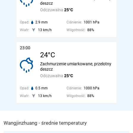
deszcz
Odczuwalna
25°C
Opad:
2.9 mm
Ciśnienie:
1001 hPa
Wiatr:
13 km/h
Wilgotność:
88%
23:00
24°C
Zachmurzenie umiarkowane, przelotny
deszcz
Odczuwalna
25°C
Opad:
0.5 mm
Ciśnienie:
1000 hPa
Wiatr:
13 km/h
Wilgotność:
88%
Wangjinzhuang - średnie temperatury