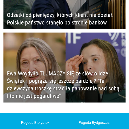
Odsetki od pieniędzy, których klient nie dostał.
Polskie państwo stanęło po stronie banków
Ewa Woydyłło TŁUMACZY SIĘ ze słów o Idze
Świątek i pogrąża się jeszcze bardziej? "Ta
dziewczyna troszkę straciła panowanie nad sobą.
I to nie jest pogardliwe"
Pogoda Białystok
Pogoda Bydgoszcz