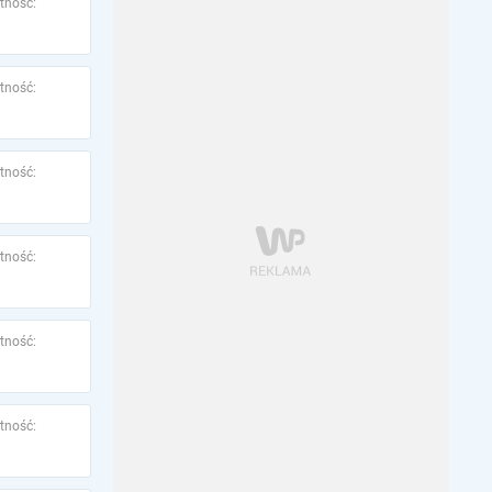
tność:
tność:
tność:
tność:
tność:
tność: