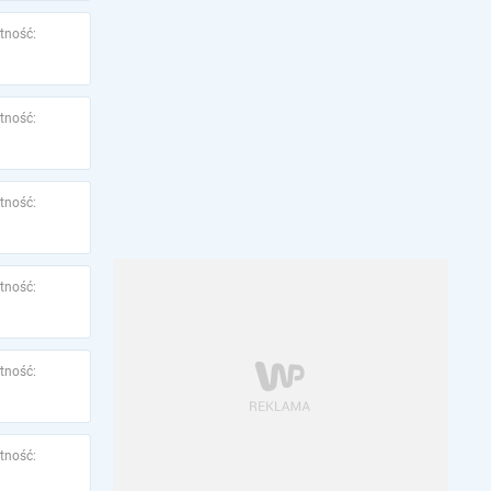
tność:
tność:
tność:
tność:
tność:
tność: