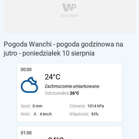
Pogoda Wanchi - pogoda godzinowa na
jutro
- poniedziałek 10 sierpnia
00:00
24°C
Zachmurzenie umiarkowane
Odczuwalna
26°C
Opad:
0 mm
Ciśnienie:
1014 hPa
Wiatr:
4 km/h
Wilgotność:
93%
01:00