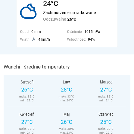
24°C
Zachmurzenie umiarkowane
Odczuwalna
26°C
Opad:
0 mm
Ciśnienie:
1015 hPa
Wiatr:
4 km/h
Wilgotność:
94%
Wanchi - średnie temperatury
Styczeń
Luty
Marzec
26°C
28°C
27°C
maks. 32°C
maks. 33°C
maks. 32°C
min. 22°C
min. 24°C
min. 24°C
Kwiecień
Maj
Czerwiec
27°C
26°C
25°C
maks. 32°C
maks. 30°C
maks. 29°C
min. 24°C
min. 23°C
min. 22°C