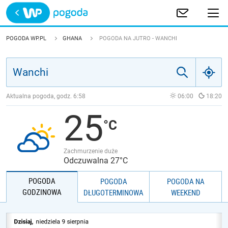
Trwa ładowanie
POLSKA
POGODA WP.PL
GHANA
POGODA NA JUTRO - WANCHI
EUROPA
ŚWIAT
Aktualna pogoda, godz.
6:58
06:00
18:20
25
JAKOŚĆ POWIETRZA
Zachmurzenie duże
Odczuwalna 27°C
POGODA
POGODA
POGODA NA
GODZINOWA
DŁUGOTERMINOWA
WEEKEND