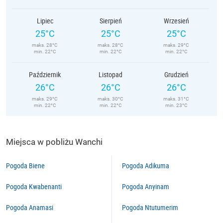
Lipiec
Sierpień
Wrzesień
25°C
25°C
25°C
maks. 28°C
maks. 28°C
maks. 29°C
min. 22°C
min. 22°C
min. 22°C
Październik
Listopad
Grudzień
26°C
26°C
26°C
maks. 29°C
maks. 30°C
maks. 31°C
min. 22°C
min. 22°C
min. 23°C
Miejsca w pobliżu Wanchi
Pogoda Biene
Pogoda Adikuma
Pogoda Kwabenanti
Pogoda Anyinam
Pogoda Anamasi
Pogoda Ntutumerim