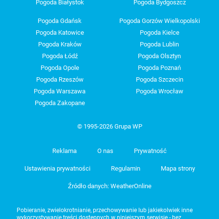
Pogoda Białystok
Pogoda Bydgoszcz
Pogoda Gdańsk
Pogoda Gorzów Wielkopolski
Pogoda Katowice
Pogoda Kielce
Pogoda Kraków
Pogoda Lublin
Pogoda Łódź
Pogoda Olsztyn
Pogoda Opole
Pogoda Poznań
Pogoda Rzeszów
Pogoda Szczecin
Pogoda Warszawa
Pogoda Wrocław
Pogoda Zakopane
© 1995-2026 Grupa WP
Reklama
O nas
Prywatność
Ustawienia prywatności
Regulamin
Mapa strony
Źródło danych: WeatherOnline
Pobieranie, zwielokrotnianie, przechowywanie lub jakiekolwiek inne
wykorzystywanie treści dostępnych w niniejszym serwisie - bez