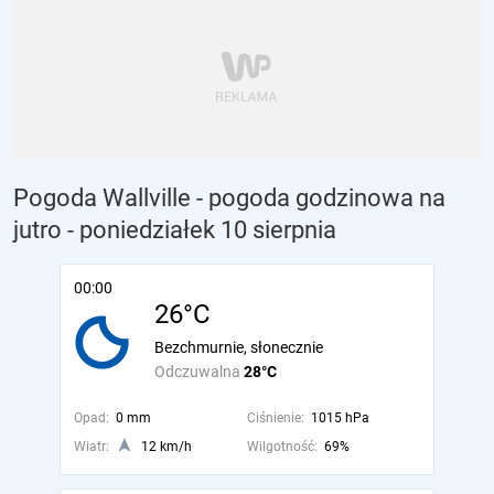
Pogoda Wallville - pogoda godzinowa na
jutro
- poniedziałek 10 sierpnia
00:00
26°C
Bezchmurnie, słonecznie
Odczuwalna
28°C
Opad:
0 mm
Ciśnienie:
1015 hPa
Wiatr:
12 km/h
Wilgotność:
69%