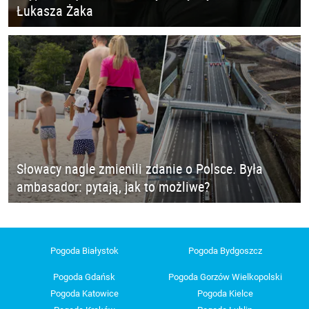
Łukasza Żaka
Słowacy nagle zmienili zdanie o Polsce. Była
ambasador: pytają, jak to możliwe?
Pogoda Białystok
Pogoda Bydgoszcz
Pogoda Gdańsk
Pogoda Gorzów Wielkopolski
Pogoda Katowice
Pogoda Kielce