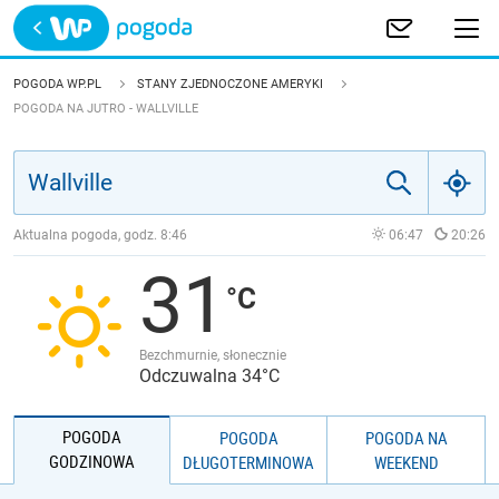
Trwa ładowanie
POLSKA
POGODA WP.PL
STANY ZJEDNOCZONE AMERYKI
POGODA NA JUTRO - WALLVILLE
EUROPA
ŚWIAT
Aktualna pogoda, godz.
8:46
06:47
20:26
JAKOŚĆ POWIETRZA
31
Bezchmurnie, słonecznie
Odczuwalna 34°C
POGODA
POGODA
POGODA NA
GODZINOWA
DŁUGOTERMINOWA
WEEKEND