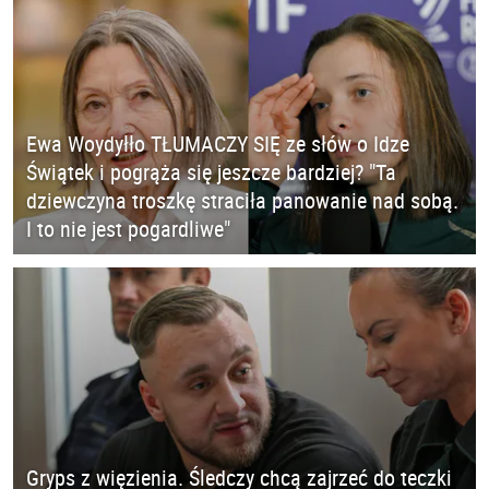
Ewa Woydyłło TŁUMACZY SIĘ ze słów o Idze
Świątek i pogrąża się jeszcze bardziej? "Ta
dziewczyna troszkę straciła panowanie nad sobą.
I to nie jest pogardliwe"
Gryps z więzienia. Śledczy chcą zajrzeć do teczki