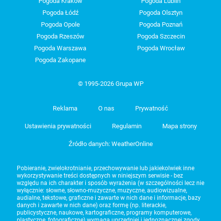
Pogoda Kraków
Pogoda Lublin
Pogoda Łódź
Pogoda Olsztyn
Pogoda Opole
Pogoda Poznań
Pogoda Rzeszów
Pogoda Szczecin
Pogoda Warszawa
Pogoda Wrocław
Pogoda Zakopane
© 1995-2026 Grupa WP
Reklama
O nas
Prywatność
Ustawienia prywatności
Regulamin
Mapa strony
Źródło danych: WeatherOnline
Pobieranie, zwielokrotnianie, przechowywanie lub jakiekolwiek inne
wykorzystywanie treści dostępnych w niniejszym serwisie - bez
względu na ich charakter i sposób wyrażenia (w szczególności lecz nie
wyłącznie: słowne, słowno-muzyczne, muzyczne, audiowizualne,
audialne, tekstowe, graficzne i zawarte w nich dane i informacje, bazy
danych i zawarte w nich dane) oraz formę (np. literackie,
publicystyczne, naukowe, kartograficzne, programy komputerowe,
plastyczne, fotograficzne) wymaga uprzedniej i jednoznacznej zgody