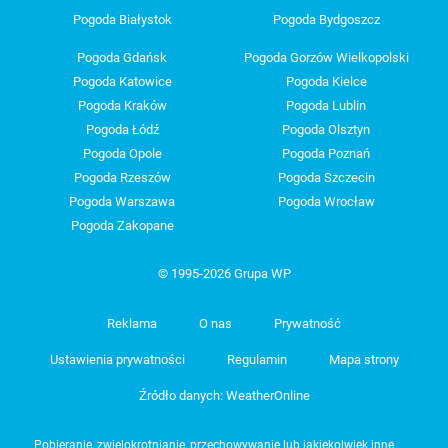
Pogoda Białystok
Pogoda Bydgoszcz
Pogoda Gdańsk
Pogoda Gorzów Wielkopolski
Pogoda Katowice
Pogoda Kielce
Pogoda Kraków
Pogoda Lublin
Pogoda Łódź
Pogoda Olsztyn
Pogoda Opole
Pogoda Poznań
Pogoda Rzeszów
Pogoda Szczecin
Pogoda Warszawa
Pogoda Wrocław
Pogoda Zakopane
© 1995-2026 Grupa WP
Reklama
O nas
Prywatność
Ustawienia prywatności
Regulamin
Mapa strony
Źródło danych: WeatherOnline
Pobieranie, zwielokrotnianie, przechowywanie lub jakiekolwiek inne