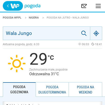
Trwa ładowanie
POLSKA
POGODA WP.PL
NIGERIA
POGODA NA JUTRO - WALA JUNGO
EUROPA
ŚWIAT
Aktualna pogoda, godz.
6:33
06:03
18:41
29
JAKOŚĆ POWIETRZA
Zachmurzenie małe, pogodnie
Odczuwalna 31°C
POGODA
POGODA
POGODA NA
GODZINOWA
DŁUGOTERMINOWA
WEEKEND