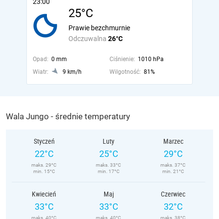
23:00
25°C
Prawie bezchmurnie
Odczuwalna
26°C
Opad:
0 mm
Ciśnienie:
1010 hPa
Wiatr:
9 km/h
Wilgotność:
81%
Wala Jungo - średnie temperatury
Styczeń
Luty
Marzec
22°C
25°C
29°C
maks. 29°C
maks. 33°C
maks. 37°C
min. 15°C
min. 17°C
min. 21°C
Kwiecień
Maj
Czerwiec
33°C
33°C
32°C
maks. 40°C
maks. 40°C
maks. 38°C