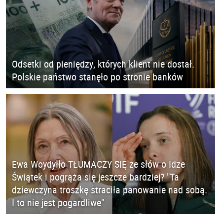
Odsetki od pieniędzy, których klient nie dostał.
Polskie państwo stanęło po stronie banków
Ewa Woydyłło TŁUMACZY SIĘ ze słów o Idze
Świątek i pogrąża się jeszcze bardziej? "Ta
dziewczyna troszkę straciła panowanie nad sobą.
I to nie jest pogardliwe"