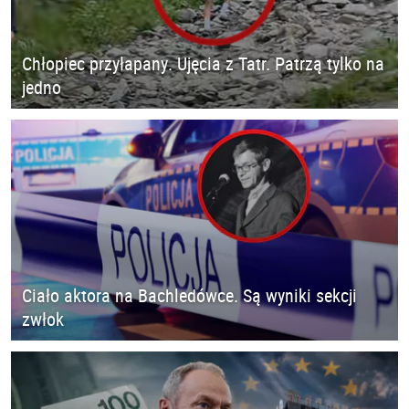
Chłopiec przyłapany. Ujęcia z Tatr. Patrzą tylko na
jedno
Ciało aktora na Bachledówce. Są wyniki sekcji
zwłok