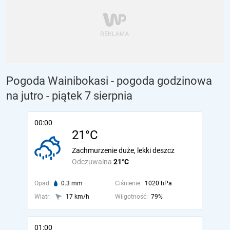
Pogoda Wainibokasi - pogoda godzinowa
na jutro
- piątek 7 sierpnia
00:00
21°C
Zachmurzenie duże, lekki deszcz
Odczuwalna
21°C
Opad:
0.3 mm
Ciśnienie:
1020 hPa
Wiatr:
17 km/h
Wilgotność:
79%
01:00