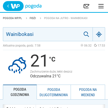
Trwa ładowanie
POLSKA
POGODA WP.PL
FIDŻI
POGODA NA JUTRO - WAINIBOKASI
EUROPA
ŚWIAT
Aktualna pogoda, godz.
7:58
06:32
17:53
21
JAKOŚĆ POWIETRZA
Zachmurzenie duże, lekki deszcz
Odczuwalna 21°C
POGODA
POGODA
POGODA NA
GODZINOWA
DŁUGOTERMINOWA
WEEKEND