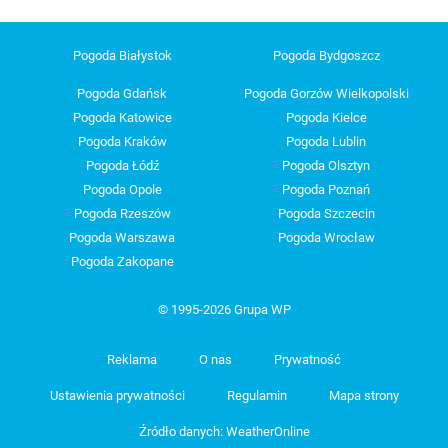
Pogoda Białystok
Pogoda Bydgoszcz
Pogoda Gdańsk
Pogoda Gorzów Wielkopolski
Pogoda Katowice
Pogoda Kielce
Pogoda Kraków
Pogoda Lublin
Pogoda Łódź
Pogoda Olsztyn
Pogoda Opole
Pogoda Poznań
Pogoda Rzeszów
Pogoda Szczecin
Pogoda Warszawa
Pogoda Wrocław
Pogoda Zakopane
© 1995-2026 Grupa WP
Reklama
O nas
Prywatność
Ustawienia prywatności
Regulamin
Mapa strony
Źródło danych: WeatherOnline