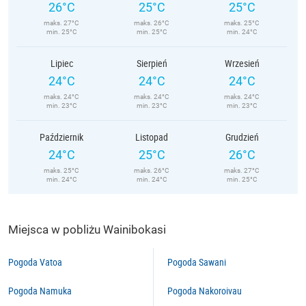
26°C
25°C
25°C
maks. 27°C
maks. 26°C
maks. 25°C
min. 25°C
min. 25°C
min. 24°C
Lipiec
Sierpień
Wrzesień
24°C
24°C
24°C
maks. 24°C
maks. 24°C
maks. 24°C
min. 23°C
min. 23°C
min. 23°C
Październik
Listopad
Grudzień
24°C
25°C
26°C
maks. 25°C
maks. 26°C
maks. 27°C
min. 24°C
min. 24°C
min. 25°C
Miejsca w pobliżu Wainibokasi
Pogoda Vatoa
Pogoda Sawani
Pogoda Namuka
Pogoda Nakoroivau