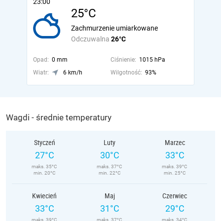
23:00
25°C
Zachmurzenie umiarkowane
Odczuwalna
26°C
Opad:
0 mm
Ciśnienie:
1015 hPa
Wiatr:
6 km/h
Wilgotność:
93%
Wagdi - średnie temperatury
Styczeń
Luty
Marzec
27°C
30°C
33°C
maks. 35°C
maks. 37°C
maks. 39°C
min. 20°C
min. 22°C
min. 25°C
Kwiecień
Maj
Czerwiec
33°C
31°C
29°C
maks. 39°C
maks. 37°C
maks. 34°C