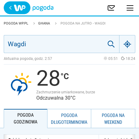
Trwa ładowanie
POLSKA
POGODA WP.PL
GHANA
POGODA NA JUTRO - WAGDI
EUROPA
ŚWIAT
Aktualna pogoda, godz.
2:57
05:51
18:24
28
JAKOŚĆ POWIETRZA
Zachmurzenie umiarkowane, burze
Odczuwalna 30°C
POGODA
POGODA
POGODA NA
GODZINOWA
DŁUGOTERMINOWA
WEEKEND