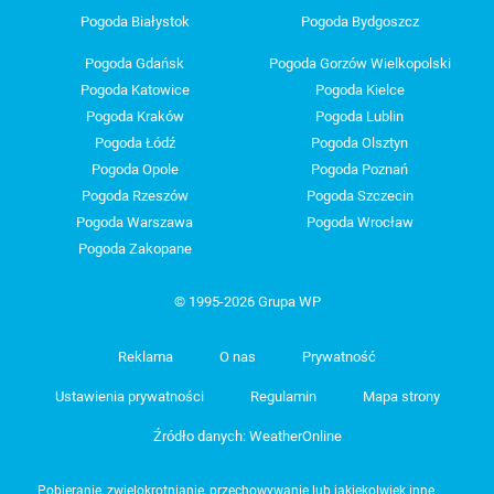
Pogoda Białystok
Pogoda Bydgoszcz
Pogoda Gdańsk
Pogoda Gorzów Wielkopolski
Pogoda Katowice
Pogoda Kielce
Pogoda Kraków
Pogoda Lublin
Pogoda Łódź
Pogoda Olsztyn
Pogoda Opole
Pogoda Poznań
Pogoda Rzeszów
Pogoda Szczecin
Pogoda Warszawa
Pogoda Wrocław
Pogoda Zakopane
© 1995-2026 Grupa WP
Reklama
O nas
Prywatność
Ustawienia prywatności
Regulamin
Mapa strony
Źródło danych: WeatherOnline
Pobieranie, zwielokrotnianie, przechowywanie lub jakiekolwiek inne