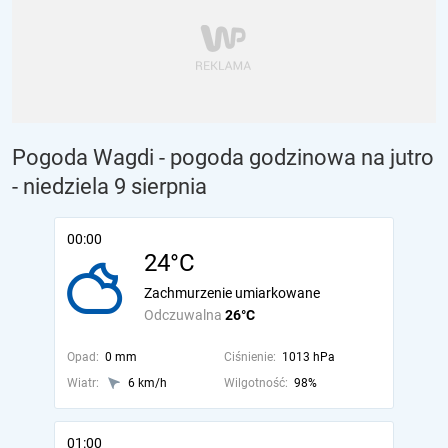
Pogoda Wagdi - pogoda godzinowa na jutro
- niedziela 9 sierpnia
00:00
24°C
Zachmurzenie umiarkowane
Odczuwalna
26°C
Opad:
0 mm
Ciśnienie:
1013 hPa
Wiatr:
6 km/h
Wilgotność:
98%
01:00