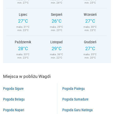
min. 27°C
min. 26°C
min. 25°C
Lipiec
Sierpień
Wrzesień
27°C
26°C
27°C
maks. 31°C
maks. 29°C
maks. 30°C
min. 23°C
min. 23°C
min. 23°C
Październik
Listopad
Grudzień
28°C
29°C
27°C
maks. 33°C
maks. 36°C
maks. 35°C
min. 23°C
min. 22°C
min. 20°C
Miejsca w pobliżu Wagdi
Pogoda Sigure
Pogoda Pialegu
Pogoda Belagu
Pogoda Sumadure
Pogoda Napari
Pogoda Garu Natinga