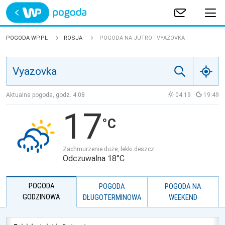
Trwa ładowanie
POLSKA
POGODA WP.PL
ROSJA
POGODA NA JUTRO - VYAZOVKA
EUROPA
ŚWIAT
Aktualna pogoda, godz.
4:08
04:19
19:49
17
JAKOŚĆ POWIETRZA
Zachmurzenie duże, lekki deszcz
Odczuwalna 18°C
POGODA
POGODA
POGODA NA
GODZINOWA
DŁUGOTERMINOWA
WEEKEND