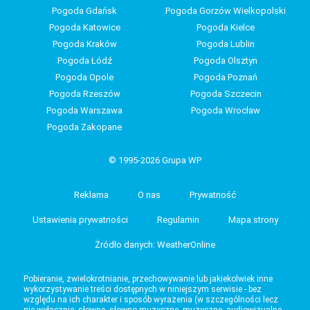
Pogoda Gdańsk
Pogoda Gorzów Wielkopolski
Pogoda Katowice
Pogoda Kielce
Pogoda Kraków
Pogoda Lublin
Pogoda Łódź
Pogoda Olsztyn
Pogoda Opole
Pogoda Poznań
Pogoda Rzeszów
Pogoda Szczecin
Pogoda Warszawa
Pogoda Wrocław
Pogoda Zakopane
© 1995-2026 Grupa WP
Reklama
O nas
Prywatność
Ustawienia prywatności
Regulamin
Mapa strony
Źródło danych: WeatherOnline
Pobieranie, zwielokrotnianie, przechowywanie lub jakiekolwiek inne
wykorzystywanie treści dostępnych w niniejszym serwisie - bez
względu na ich charakter i sposób wyrażenia (w szczególności lecz
nie wyłącznie: słowne, słowno-muzyczne, muzyczne, audiowizualne,