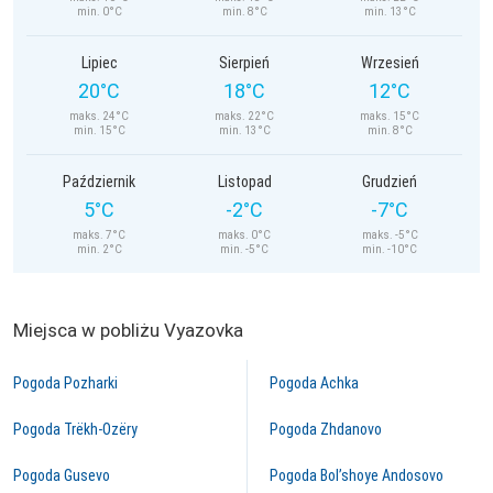
min. 0°C
min. 8°C
min. 13°C
Lipiec
Sierpień
Wrzesień
20°C
18°C
12°C
maks. 24°C
maks. 22°C
maks. 15°C
min. 15°C
min. 13°C
min. 8°C
Październik
Listopad
Grudzień
5°C
-2°C
-7°C
maks. 7°C
maks. 0°C
maks. -5°C
min. 2°C
min. -5°C
min. -10°C
Miejsca w pobliżu Vyazovka
Pogoda Pozharki
Pogoda Achka
Pogoda Trëkh-Ozëry
Pogoda Zhdanovo
Pogoda Gusevo
Pogoda Bol’shoye Andosovo