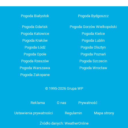
Pogoda Białystok
Pogoda Bydgoszcz
Pogoda Gdańsk
Pogoda Gorzów Wielkopolski
Pogoda Katowice
Pogoda Kielce
Pogoda Kraków
Pogoda Lublin
Pogoda Łódź
Pogoda Olsztyn
Pogoda Opole
Pogoda Poznań
Pogoda Rzeszów
Pogoda Szczecin
Pogoda Warszawa
Pogoda Wrocław
Pogoda Zakopane
© 1995-2026 Grupa WP
Reklama
O nas
Prywatność
Ustawienia prywatności
Regulamin
Mapa strony
Źródło danych: WeatherOnline