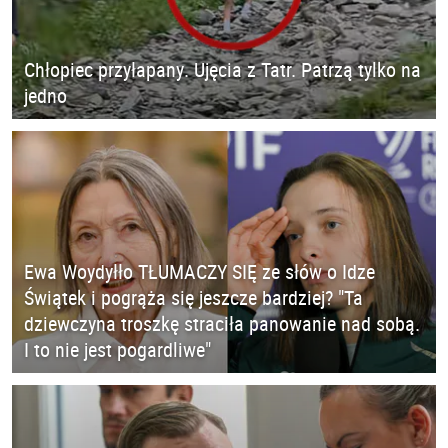
Chłopiec przyłapany. Ujęcia z Tatr. Patrzą tylko na
jedno
Ewa Woydyłło TŁUMACZY SIĘ ze słów o Idze
Świątek i pogrąża się jeszcze bardziej? "Ta
dziewczyna troszkę straciła panowanie nad sobą.
I to nie jest pogardliwe"