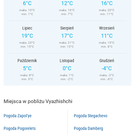
6°C
12°C
16°C
maks. 10°C
maks. 16°C
maks. 20°C
min. 1°C
min. 7°C
min. 11°C
Lipiec
Sierpień
Wrzesień
19°C
17°C
11°C
maks. 23°C
maks. 21°C
maks. 15°C
min. 15°C
min. 13°C
min. 8°C
Październik
Listopad
Grudzień
5°C
0°C
-4°C
maks. 8°C
maks. 1°C
maks. -2°C
min. 3°C
min. -2°C
min. -6°C
Miejsca w pobliżu Vyazhishchi
Pogoda Zapol’ye
Pogoda Stegachevo
Pogoda Pogorelets
Pogoda Damberg