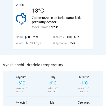
23:00
18°C
Zachmurzenie umiarkowane, lekki
przelotny deszcz
Odczuwalna
17°C
Opad:
0.5 mm
Ciśnienie:
1009 hPa
Wiatr:
12 km/h
Wilgotność:
85%
Vyazhishchi - średnie temperatury
Styczeń
Luty
Marzec
-6°C
-6°C
-1°C
maks. -4°C
maks. -3°C
maks. 2°C
min. -8°C
min. -9°C
min. -5°C
Kwiecień
Maj
Czerwiec