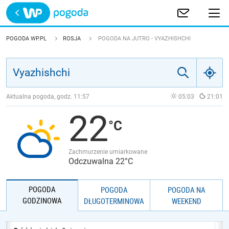
Trwa ładowanie
POLSKA
POGODA WP.PL
ROSJA
POGODA NA JUTRO - VYAZHISHCHI
EUROPA
ŚWIAT
Aktualna pogoda, godz.
11:57
05:03
21:01
22
JAKOŚĆ POWIETRZA
Zachmurzenie umiarkowane
Odczuwalna 22°C
POGODA
POGODA
POGODA NA
GODZINOWA
DŁUGOTERMINOWA
WEEKEND