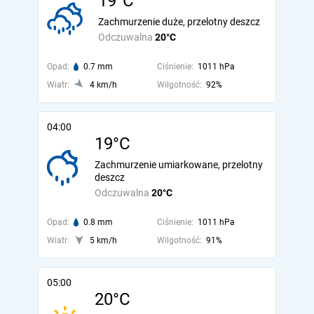
19°C
Zachmurzenie duże, przelotny deszcz
Odczuwalna
20°C
Opad:
0.7 mm
Ciśnienie:
1011 hPa
Wiatr:
4 km/h
Wilgotność:
92%
04:00
19°C
Zachmurzenie umiarkowane, przelotny
deszcz
Odczuwalna
20°C
Opad:
0.8 mm
Ciśnienie:
1011 hPa
Wiatr:
5 km/h
Wilgotność:
91%
05:00
20°C