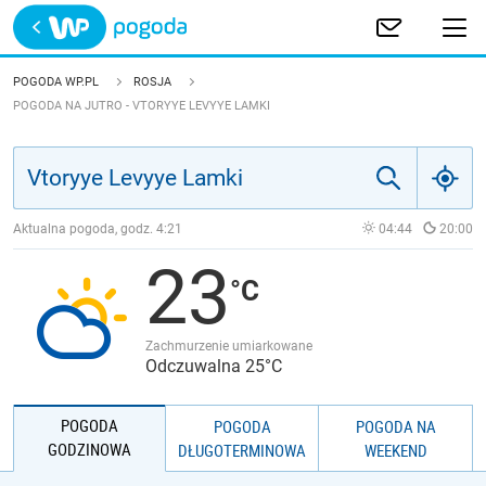
Trwa ładowanie
POLSKA
POGODA WP.PL
ROSJA
POGODA NA JUTRO - VTORYYE LEVYYE LAMKI
EUROPA
ŚWIAT
Aktualna pogoda, godz.
4:21
04:44
20:00
JAKOŚĆ POWIETRZA
23
Zachmurzenie umiarkowane
Odczuwalna 25°C
POGODA
POGODA
POGODA NA
GODZINOWA
DŁUGOTERMINOWA
WEEKEND