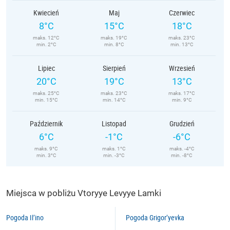
Kwiecień
Maj
Czerwiec
8°C
15°C
18°C
maks. 12°C
maks. 19°C
maks. 23°C
min. 2°C
min. 8°C
min. 13°C
Lipiec
Sierpień
Wrzesień
20°C
19°C
13°C
maks. 25°C
maks. 23°C
maks. 17°C
min. 15°C
min. 14°C
min. 9°C
Październik
Listopad
Grudzień
6°C
-1°C
-6°C
maks. 9°C
maks. 1°C
maks. -4°C
min. 3°C
min. -3°C
min. -8°C
Miejsca w pobliżu Vtoryye Levyye Lamki
Pogoda Il’ino
Pogoda Grigor’yevka