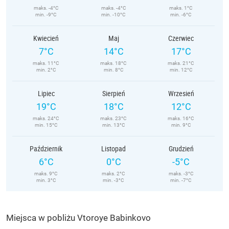
maks. -4°C
maks. -4°C
maks. 1°C
min. -9°C
min. -10°C
min. -6°C
Kwiecień
Maj
Czerwiec
7°C
14°C
17°C
maks. 11°C
maks. 18°C
maks. 21°C
min. 2°C
min. 8°C
min. 12°C
Lipiec
Sierpień
Wrzesień
19°C
18°C
12°C
maks. 24°C
maks. 23°C
maks. 16°C
min. 15°C
min. 13°C
min. 9°C
Październik
Listopad
Grudzień
6°C
0°C
-5°C
maks. 9°C
maks. 2°C
maks. -3°C
min. 3°C
min. -3°C
min. -7°C
Miejsca w pobliżu Vtoroye Babinkovo