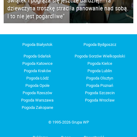
Świątek i pogrąża się jeszcze bardziej? "Ta
dziewczyna troszkę straciła panowanie nad sobą.
I to nie jest pogardliwe"
Pogoda Białystok
Pogoda Bydgoszcz
Pogoda Gdańsk
Pogoda Gorzów Wielkopolski
Pogoda Katowice
Pogoda Kielce
Pogoda Kraków
Pogoda Lublin
Pogoda Łódź
Pogoda Olsztyn
Pogoda Opole
Pogoda Poznań
Pogoda Rzeszów
Pogoda Szczecin
Pogoda Warszawa
Pogoda Wrocław
Pogoda Zakopane
© 1995-2026 Grupa WP