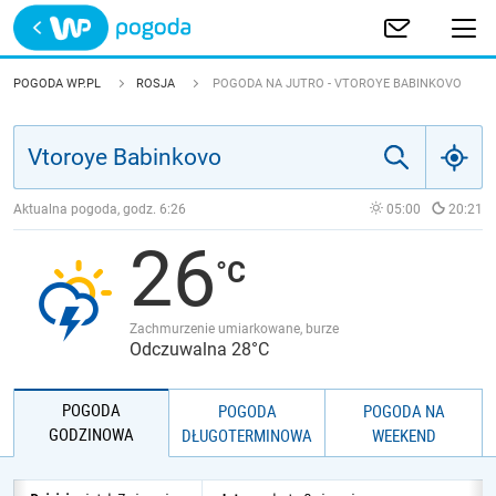
Trwa ładowanie
POLSKA
POGODA WP.PL
ROSJA
POGODA NA JUTRO - VTOROYE BABINKOVO
EUROPA
ŚWIAT
Aktualna pogoda, godz.
6:26
05:00
20:21
26
JAKOŚĆ POWIETRZA
Zachmurzenie umiarkowane, burze
Odczuwalna 28°C
POGODA
POGODA
POGODA NA
GODZINOWA
DŁUGOTERMINOWA
WEEKEND