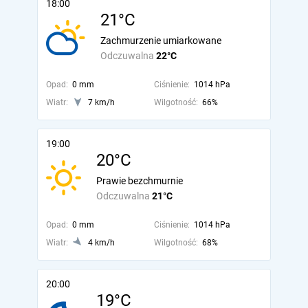
18:00
21°C
Zachmurzenie umiarkowane
Odczuwalna
22°C
Opad:
0 mm
Ciśnienie:
1014 hPa
Wiatr:
7 km/h
Wilgotność:
66%
19:00
20°C
Prawie bezchmurnie
Odczuwalna
21°C
Opad:
0 mm
Ciśnienie:
1014 hPa
Wiatr:
4 km/h
Wilgotność:
68%
20:00
19°C