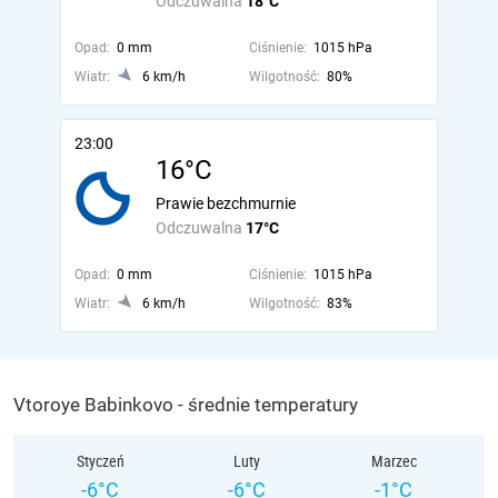
Odczuwalna
18°C
Opad:
0 mm
Ciśnienie:
1015 hPa
Wiatr:
6 km/h
Wilgotność:
80%
23:00
16°C
Prawie bezchmurnie
Odczuwalna
17°C
Opad:
0 mm
Ciśnienie:
1015 hPa
Wiatr:
6 km/h
Wilgotność:
83%
Vtoroye Babinkovo - średnie temperatury
Styczeń
Luty
Marzec
-6°C
-6°C
-1°C