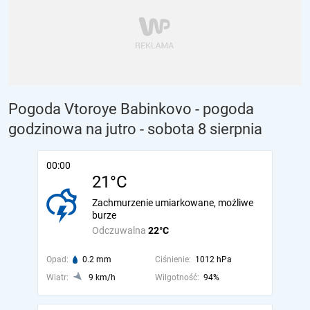
Pogoda Vtoroye Babinkovo - pogoda
godzinowa na jutro
- sobota 8 sierpnia
00:00
21°C
Zachmurzenie umiarkowane, możliwe
burze
Odczuwalna
22°C
Opad:
0.2 mm
Ciśnienie:
1012 hPa
Wiatr:
9 km/h
Wilgotność:
94%