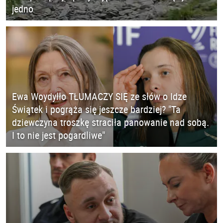
jedno
Ewa Woydyłło TŁUMACZY SIĘ ze słów o Idze
Świątek i pogrąża się jeszcze bardziej? "Ta
dziewczyna troszkę straciła panowanie nad sobą.
I to nie jest pogardliwe"