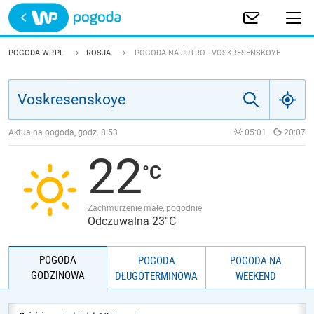
Trwa ładowanie
POLSKA
POGODA WP.PL
ROSJA
POGODA NA JUTRO - VOSKRESENSKOYE
EUROPA
ŚWIAT
Aktualna pogoda, godz.
8:53
05:01
20:07
22
JAKOŚĆ POWIETRZA
Zachmurzenie małe, pogodnie
Odczuwalna 23°C
POGODA
POGODA
POGODA NA
GODZINOWA
DŁUGOTERMINOWA
WEEKEND