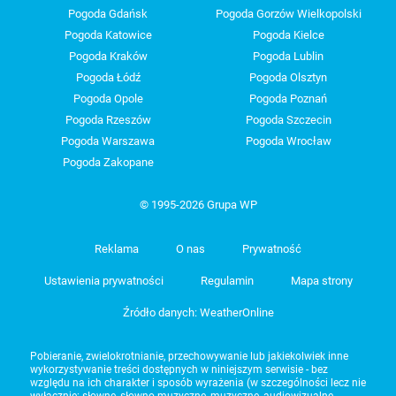
Pogoda Gdańsk
Pogoda Gorzów Wielkopolski
Pogoda Katowice
Pogoda Kielce
Pogoda Kraków
Pogoda Lublin
Pogoda Łódź
Pogoda Olsztyn
Pogoda Opole
Pogoda Poznań
Pogoda Rzeszów
Pogoda Szczecin
Pogoda Warszawa
Pogoda Wrocław
Pogoda Zakopane
© 1995-2026 Grupa WP
Reklama
O nas
Prywatność
Ustawienia prywatności
Regulamin
Mapa strony
Źródło danych: WeatherOnline
Pobieranie, zwielokrotnianie, przechowywanie lub jakiekolwiek inne
wykorzystywanie treści dostępnych w niniejszym serwisie - bez
względu na ich charakter i sposób wyrażenia (w szczególności lecz nie
wyłącznie: słowne, słowno-muzyczne, muzyczne, audiowizualne,