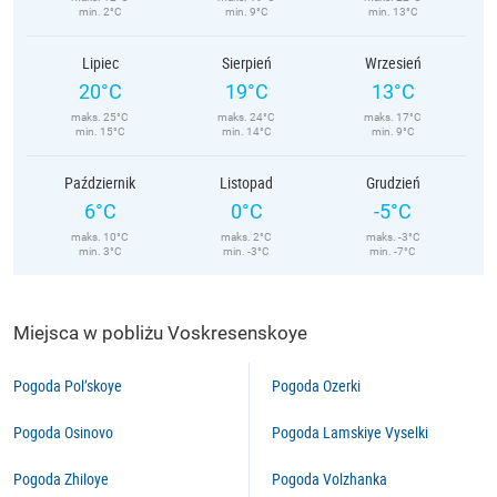
min. 2°C
min. 9°C
min. 13°C
Lipiec
Sierpień
Wrzesień
20°C
19°C
13°C
maks. 25°C
maks. 24°C
maks. 17°C
min. 15°C
min. 14°C
min. 9°C
Październik
Listopad
Grudzień
6°C
0°C
-5°C
maks. 10°C
maks. 2°C
maks. -3°C
min. 3°C
min. -3°C
min. -7°C
Miejsca w pobliżu Voskresenskoye
Pogoda Pol’skoye
Pogoda Ozerki
Pogoda Osinovo
Pogoda Lamskiye Vyselki
Pogoda Zhiloye
Pogoda Volzhanka