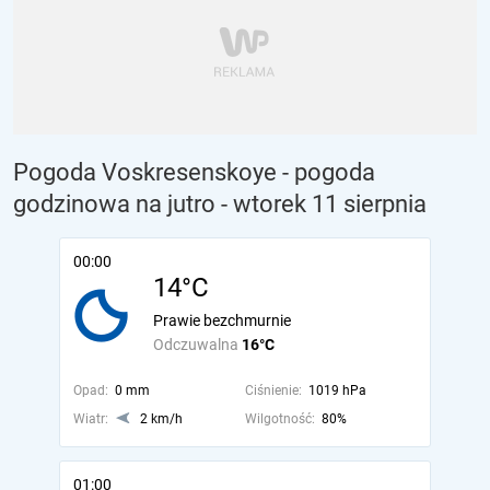
Pogoda Voskresenskoye - pogoda
godzinowa na jutro
- wtorek 11 sierpnia
00:00
14°C
Prawie bezchmurnie
Odczuwalna
16°C
Opad:
0 mm
Ciśnienie:
1019 hPa
Wiatr:
2 km/h
Wilgotność:
80%
01:00