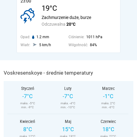
23:00
19°C
Zachmurzenie duże, burze
Odczuwalna
20°C
Opad:
1.2 mm
Ciśnienie:
1011 hPa
Wiatr:
5 km/h
Wilgotność:
84%
Voskresenskoye - średnie temperatury
Styczeń
Luty
Marzec
-7°C
-7°C
-1°C
maks. -5°C
maks. -4°C
maks. 2°C
min. -9°C
min. -10°C
min. -6°C
Kwiecień
Maj
Czerwiec
8°C
15°C
18°C
maks. 12°C
maks. 19°C
maks. 22°C