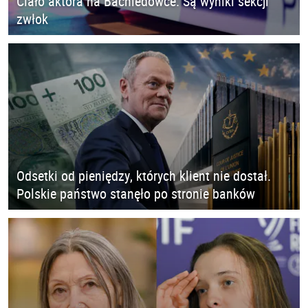
Ciało aktora na Bachledówce. Są wyniki sekcji
zwłok
Odsetki od pieniędzy, których klient nie dostał.
Polskie państwo stanęło po stronie banków