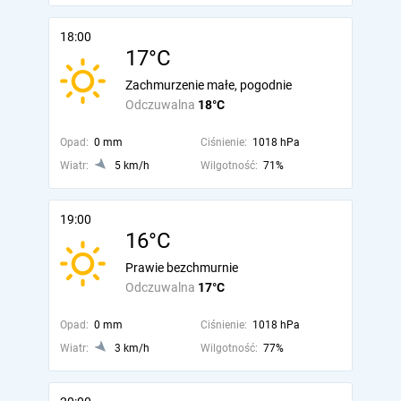
18:00
17°C
Zachmurzenie małe, pogodnie
Odczuwalna
18°C
Opad:
0 mm
Ciśnienie:
1018 hPa
Wiatr:
5 km/h
Wilgotność:
71%
19:00
16°C
Prawie bezchmurnie
Odczuwalna
17°C
Opad:
0 mm
Ciśnienie:
1018 hPa
Wiatr:
3 km/h
Wilgotność:
77%