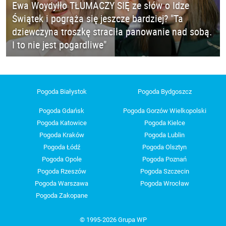
Ewa Woydyłło TŁUMACZY SIĘ ze słów o Idze
Świątek i pogrąża się jeszcze bardziej? "Ta
dziewczyna troszkę straciła panowanie nad sobą.
I to nie jest pogardliwe"
Pogoda Białystok
Pogoda Bydgoszcz
Pogoda Gdańsk
Pogoda Gorzów Wielkopolski
Pogoda Katowice
Pogoda Kielce
Pogoda Kraków
Pogoda Lublin
Pogoda Łódź
Pogoda Olsztyn
Pogoda Opole
Pogoda Poznań
Pogoda Rzeszów
Pogoda Szczecin
Pogoda Warszawa
Pogoda Wrocław
Pogoda Zakopane
© 1995-2026 Grupa WP