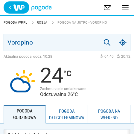
Trwa ładowanie
POLSKA
POGODA WP.PL
ROSJA
POGODA NA JUTRO - VOROPINO
EUROPA
ŚWIAT
Aktualna pogoda, godz.
10:28
04:40
20:12
24
JAKOŚĆ POWIETRZA
Zachmurzenie umiarkowane
Odczuwalna 26°C
POGODA
POGODA
POGODA NA
GODZINOWA
DŁUGOTERMINOWA
WEEKEND