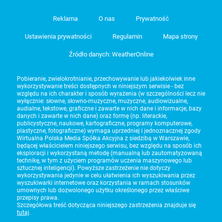
Reklama
O nas
Prywatność
Ustawienia prywatności
Regulamin
Mapa strony
Źródło danych: WeatherOnline
Pobieranie, zwielokrotnianie, przechowywanie lub jakiekolwiek inne
wykorzystywanie treści dostępnych w niniejszym serwisie - bez
względu na ich charakter i sposób wyrażenia (w szczególności lecz nie
wyłącznie: słowne, słowno-muzyczne, muzyczne, audiowizualne,
audialne, tekstowe, graficzne i zawarte w nich dane i informacje, bazy
danych i zawarte w nich dane) oraz formę (np. literackie,
publicystyczne, naukowe, kartograficzne, programy komputerowe,
plastyczne, fotograficzne) wymaga uprzedniej i jednoznacznej zgody
Wirtualna Polska Media Spółka Akcyjna z siedzibą w Warszawie,
będącej właścicielem niniejszego serwisu, bez względu na sposób ich
eksploracji i wykorzystaną metodę (manualną lub zautomatyzowaną
technikę, w tym z użyciem programów uczenia maszynowego lub
sztucznej inteligencji). Powyższe zastrzeżenie nie dotyczy
wykorzystywania jedynie w celu ułatwienia ich wyszukiwania przez
wyszukiwarki internetowe oraz korzystania w ramach stosunków
umownych lub dozwolonego użytku określonego przez właściwe
przepisy prawa.
Szczegółowa treść dotycząca niniejszego zastrzeżenia znajduje się
tutaj
.