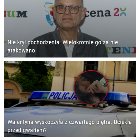
Nie krył pochodzenia. Wielokrotnie go za nie
atakowano
Walentyna wyskoczyła z czwartego piętra. Uciekła
przed gwałtem?