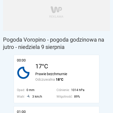
Pogoda Voropino - pogoda godzinowa na
jutro
- niedziela 9 sierpnia
00:00
17°C
Prawie bezchmurnie
Odczuwalna
18°C
Opad:
0 mm
Ciśnienie:
1014 hPa
Wiatr:
3 km/h
Wilgotność:
89%
01:00