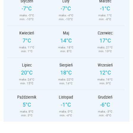
Styczeń
Luty
Marzec
-7°C
-7°C
-1°C
maks. -5°C
maks. -4°C
maks. 1°C
min. -10°C
min. -10°C
min. -6°C
Kwiecień
Maj
Czerwiec
7°C
14°C
17°C
maks. 11°C
maks. 18°C
maks. 21°C
min. 1°C
min. 8°C
min. 13°C
Lipiec
Sierpień
Wrzesień
20°C
18°C
12°C
maks. 24°C
maks. 22°C
maks. 16°C
min. 15°C
min. 14°C
min. 9°C
Październik
Listopad
Grudzień
5°C
-1°C
-6°C
maks. 8°C
maks. 0°C
maks. -3°C
min. 3°C
min. -4°C
min. -8°C