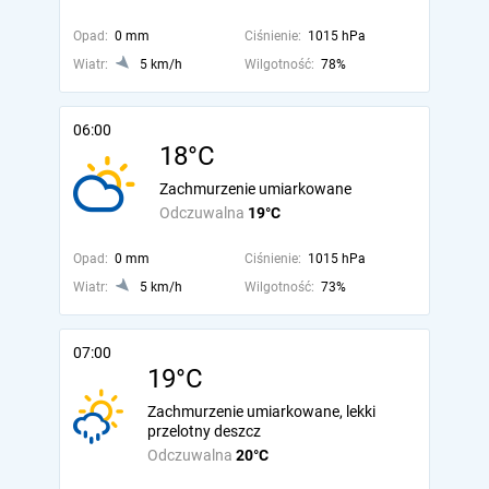
Opad:
0 mm
Ciśnienie:
1015 hPa
Wiatr:
5 km/h
Wilgotność:
78%
06:00
18°C
Zachmurzenie umiarkowane
Odczuwalna
19°C
Opad:
0 mm
Ciśnienie:
1015 hPa
Wiatr:
5 km/h
Wilgotność:
73%
07:00
19°C
Zachmurzenie umiarkowane, lekki
przelotny deszcz
Odczuwalna
20°C