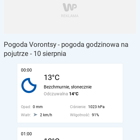
Pogoda Vorontsy - pogoda godzinowa na
pojutrze
- 10 sierpnia
00:00
13°C
Bezchmurnie, słonecznie
Odczuwalna
14°C
Opad:
0 mm
Ciśnienie:
1023 hPa
Wiatr:
2 km/h
Wilgotność:
91%
01:00