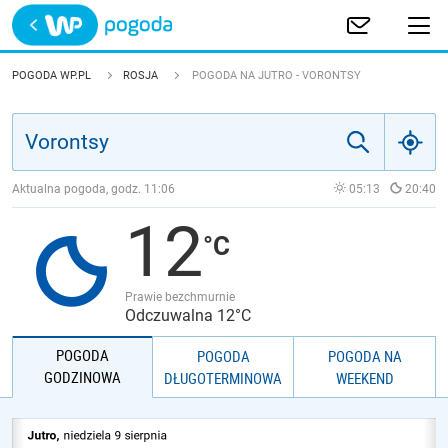
Trwa ładowanie
POLSKA
POGODA WP.PL
ROSJA
POGODA NA JUTRO - VORONTSY
EUROPA
ŚWIAT
Aktualna pogoda, godz.
11:06
05:13
20:40
12
JAKOŚĆ POWIETRZA
Prawie bezchmurnie
Odczuwalna 12°C
POGODA
POGODA
POGODA NA
GODZINOWA
DŁUGOTERMINOWA
WEEKEND