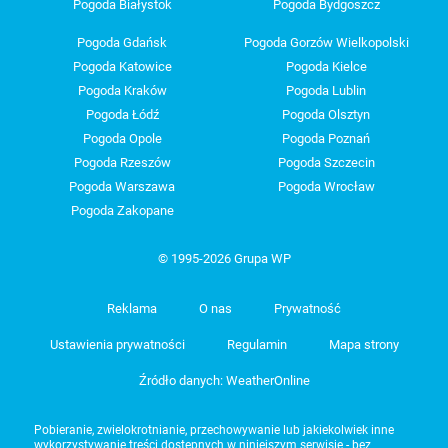
Pogoda Białystok
Pogoda Bydgoszcz
Pogoda Gdańsk
Pogoda Gorzów Wielkopolski
Pogoda Katowice
Pogoda Kielce
Pogoda Kraków
Pogoda Lublin
Pogoda Łódź
Pogoda Olsztyn
Pogoda Opole
Pogoda Poznań
Pogoda Rzeszów
Pogoda Szczecin
Pogoda Warszawa
Pogoda Wrocław
Pogoda Zakopane
© 1995-2026 Grupa WP
Reklama
O nas
Prywatność
Ustawienia prywatności
Regulamin
Mapa strony
Źródło danych: WeatherOnline
Pobieranie, zwielokrotnianie, przechowywanie lub jakiekolwiek inne
wykorzystywanie treści dostępnych w niniejszym serwisie - bez