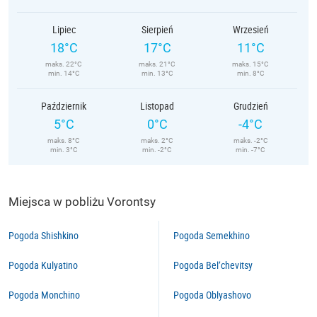
Lipiec
Sierpień
Wrzesień
18°C
17°C
11°C
maks. 22°C
maks. 21°C
maks. 15°C
min. 14°C
min. 13°C
min. 8°C
Październik
Listopad
Grudzień
5°C
0°C
-4°C
maks. 8°C
maks. 2°C
maks. -2°C
min. 3°C
min. -2°C
min. -7°C
Miejsca w pobliżu Vorontsy
Pogoda Shishkino
Pogoda Semekhino
Pogoda Kulyatino
Pogoda Bel’chevitsy
Pogoda Monchino
Pogoda Oblyashovo