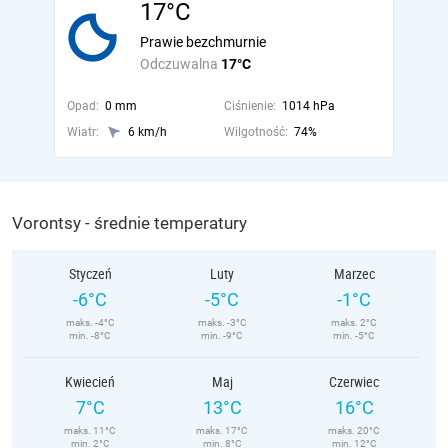
17°C
Prawie bezchmurnie
Odczuwalna
17°C
Opad:
0 mm
Ciśnienie:
1014 hPa
Wiatr:
6 km/h
Wilgotność:
74%
Vorontsy - średnie temperatury
Styczeń
Luty
Marzec
-6°C
-5°C
-1°C
maks. -4°C
maks. -3°C
maks. 2°C
min. -8°C
min. -9°C
min. -5°C
Kwiecień
Maj
Czerwiec
7°C
13°C
16°C
maks. 11°C
maks. 17°C
maks. 20°C
min. 2°C
min. 8°C
min. 12°C