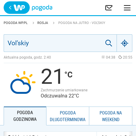
Trwa ładowanie
POLSKA
POGODA WP.PL
ROSJA
POGODA NA JUTRO - VOL’SKIY
EUROPA
ŚWIAT
Aktualna pogoda, godz.
2:40
04:38
20:55
21
JAKOŚĆ POWIETRZA
Zachmurzenie umiarkowane
Odczuwalna 22°C
POGODA
POGODA
POGODA NA
GODZINOWA
DŁUGOTERMINOWA
WEEKEND