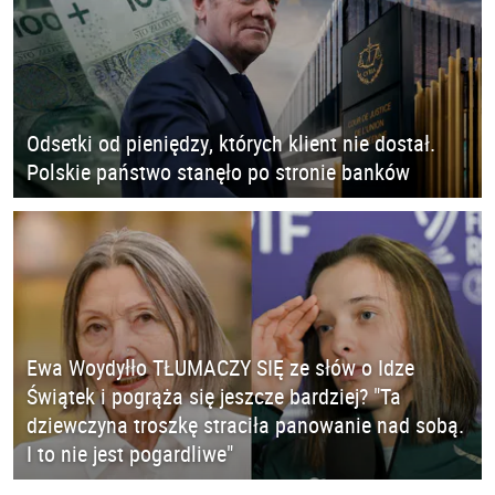
Odsetki od pieniędzy, których klient nie dostał.
Polskie państwo stanęło po stronie banków
Ewa Woydyłło TŁUMACZY SIĘ ze słów o Idze
Świątek i pogrąża się jeszcze bardziej? "Ta
dziewczyna troszkę straciła panowanie nad sobą.
I to nie jest pogardliwe"