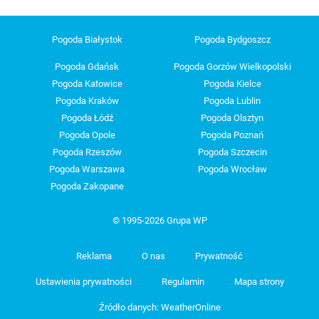
Pogoda Białystok
Pogoda Bydgoszcz
Pogoda Gdańsk
Pogoda Gorzów Wielkopolski
Pogoda Katowice
Pogoda Kielce
Pogoda Kraków
Pogoda Lublin
Pogoda Łódź
Pogoda Olsztyn
Pogoda Opole
Pogoda Poznań
Pogoda Rzeszów
Pogoda Szczecin
Pogoda Warszawa
Pogoda Wrocław
Pogoda Zakopane
© 1995-2026 Grupa WP
Reklama
O nas
Prywatność
Ustawienia prywatności
Regulamin
Mapa strony
Źródło danych: WeatherOnline