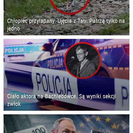
Chłopiec przyłapany. Ujęcia z Tatr. Patrzą tylko na
jedno
Ciało aktora na Bachledówce. Są wyniki sekcji
zwłok