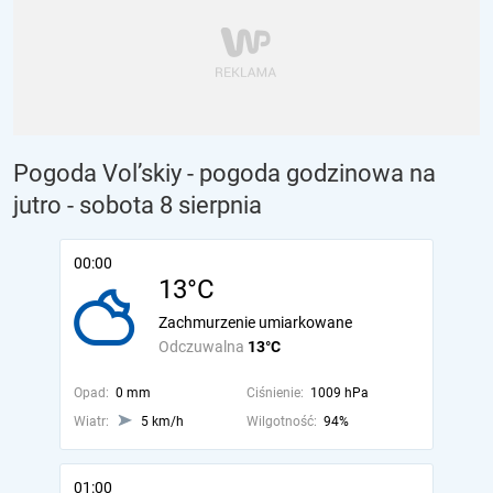
Pogoda Vol’skiy - pogoda godzinowa na
jutro
- sobota 8 sierpnia
00:00
13°C
Zachmurzenie umiarkowane
Odczuwalna
13°C
Opad:
0 mm
Ciśnienie:
1009 hPa
Wiatr:
5 km/h
Wilgotność:
94%
01:00