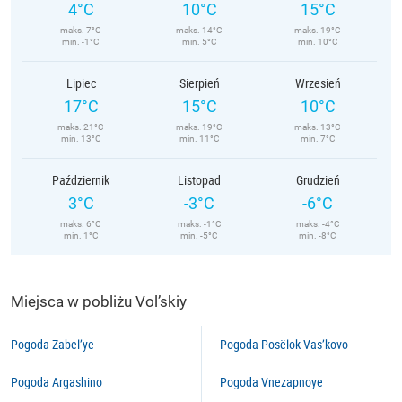
4°C
10°C
15°C
maks. 7°C
maks. 14°C
maks. 19°C
min. -1°C
min. 5°C
min. 10°C
Lipiec
Sierpień
Wrzesień
17°C
15°C
10°C
maks. 21°C
maks. 19°C
maks. 13°C
min. 13°C
min. 11°C
min. 7°C
Październik
Listopad
Grudzień
3°C
-3°C
-6°C
maks. 6°C
maks. -1°C
maks. -4°C
min. 1°C
min. -5°C
min. -8°C
Miejsca w pobliżu Vol’skiy
Pogoda Zabel’ye
Pogoda Posëlok Vas’kovo
Pogoda Argashino
Pogoda Vnezapnoye