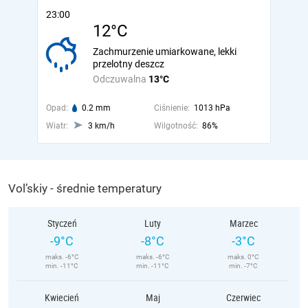
23:00
12°C
Zachmurzenie umiarkowane, lekki
przelotny deszcz
Odczuwalna
13°C
Opad:
0.2 mm
Ciśnienie:
1013 hPa
Wiatr:
3 km/h
Wilgotność:
86%
Vol’skiy - średnie temperatury
Styczeń
Luty
Marzec
-9°C
-8°C
-3°C
maks. -6°C
maks. -6°C
maks. 0°C
min. -11°C
min. -11°C
min. -7°C
Kwiecień
Maj
Czerwiec