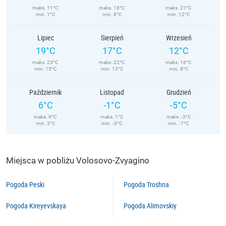
maks. 11°C
maks. 18°C
maks. 21°C
min. 1°C
min. 8°C
min. 12°C
Lipiec
Sierpień
Wrzesień
19°C
17°C
12°C
maks. 23°C
maks. 22°C
maks. 16°C
min. 15°C
min. 13°C
min. 8°C
Październik
Listopad
Grudzień
6°C
-1°C
-5°C
maks. 9°C
maks. 1°C
maks. -3°C
min. 3°C
min. -3°C
min. -7°C
Miejsca w pobliżu Volosovo-Zvyagino
Pogoda Peski
Pogoda Troshna
Pogoda Kireyevskaya
Pogoda Alimovskiy