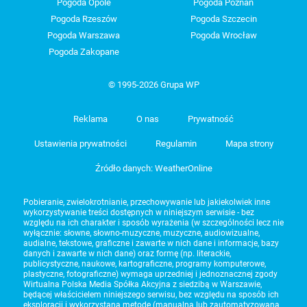
Pogoda Opole
Pogoda Poznań
Pogoda Rzeszów
Pogoda Szczecin
Pogoda Warszawa
Pogoda Wrocław
Pogoda Zakopane
© 1995-2026 Grupa WP
Reklama
O nas
Prywatność
Ustawienia prywatności
Regulamin
Mapa strony
Źródło danych: WeatherOnline
Pobieranie, zwielokrotnianie, przechowywanie lub jakiekolwiek inne
wykorzystywanie treści dostępnych w niniejszym serwisie - bez
względu na ich charakter i sposób wyrażenia (w szczególności lecz nie
wyłącznie: słowne, słowno-muzyczne, muzyczne, audiowizualne,
audialne, tekstowe, graficzne i zawarte w nich dane i informacje, bazy
danych i zawarte w nich dane) oraz formę (np. literackie,
publicystyczne, naukowe, kartograficzne, programy komputerowe,
plastyczne, fotograficzne) wymaga uprzedniej i jednoznacznej zgody
Wirtualna Polska Media Spółka Akcyjna z siedzibą w Warszawie,
będącej właścicielem niniejszego serwisu, bez względu na sposób ich
eksploracji i wykorzystaną metodę (manualną lub zautomatyzowaną