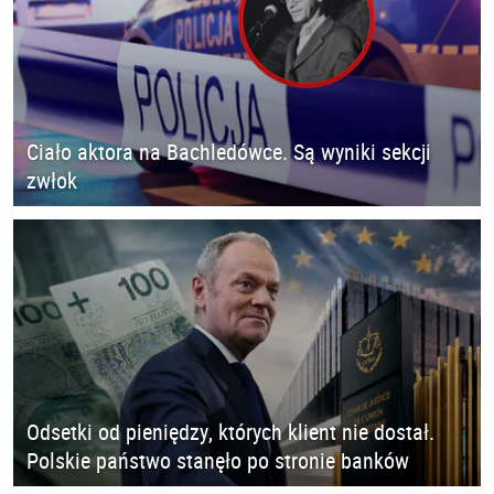
Ciało aktora na Bachledówce. Są wyniki sekcji
zwłok
Odsetki od pieniędzy, których klient nie dostał.
Polskie państwo stanęło po stronie banków