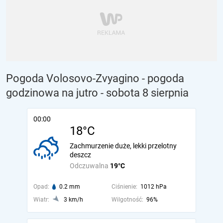
Pogoda Volosovo-Zvyagino - pogoda
godzinowa na jutro
- sobota 8 sierpnia
00:00
18°C
Zachmurzenie duże, lekki przelotny
deszcz
Odczuwalna
19°C
Opad:
0.2 mm
Ciśnienie:
1012 hPa
Wiatr:
3 km/h
Wilgotność:
96%