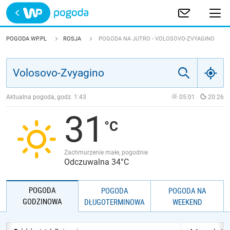
Trwa ładowanie
POLSKA
POGODA WP.PL
ROSJA
POGODA NA JUTRO - VOLOSOVO-ZVYAGINO
EUROPA
ŚWIAT
Aktualna pogoda, godz.
1:43
05:01
20:26
31
JAKOŚĆ POWIETRZA
Zachmurzenie małe, pogodnie
Odczuwalna 34°C
POGODA
POGODA
POGODA NA
GODZINOWA
DŁUGOTERMINOWA
WEEKEND