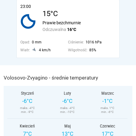
23:00
15°C
Prawie bezchmurnie
Odczuwalna
16°C
Opad:
0 mm
Ciśnienie:
1016 hPa
Wiatr:
4 km/h
Wilgotność:
85%
Volosovo-Zvyagino - średnie temperatury
Styczeń
Luty
Marzec
-6°C
-6°C
-1°C
maks. -4°C
maks. -4°C
maks. 1°C
min. -9°C
min. -10°C
min. -6°C
Kwiecień
Maj
Czerwiec
7°C
13°C
17°C