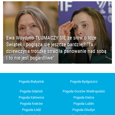
Ewa Woydyłło TŁUMACZY SIĘ ze słów o Idze
Świątek i pogrąża się jeszcze bardziej? "Ta
dziewczyna troszkę straciła panowanie nad sobą.
I to nie jest pogardliwe"
Pogoda Białystok
Pogoda Bydgoszcz
Pogoda Gdańsk
Pogoda Gorzów Wielkopolski
Pogoda Katowice
Pogoda Kielce
Pogoda Kraków
Pogoda Lublin
Pogoda Łódź
Pogoda Olsztyn