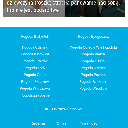
dziewczyna troszkę straciła panowanie nad sobą.
I to nie jest pogardliwe"
Pogoda Białystok
Pogoda Bydgoszcz
Pogoda Gdańsk
Pogoda Gorzów Wielkopolski
Pogoda Katowice
Pogoda Kielce
Pogoda Kraków
Pogoda Lublin
Pogoda Łódź
Pogoda Olsztyn
Pogoda Opole
Pogoda Poznań
Pogoda Rzeszów
Pogoda Szczecin
Pogoda Warszawa
Pogoda Wrocław
Pogoda Zakopane
© 1995-2026 Grupa WP
Reklama
O nas
Prywatność