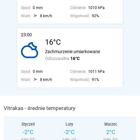
Opad:
0 mm
Ciśnienie:
1010 hPa
Wiatr:
8 km/h
Wilgotność:
92%
23:00
16°C
Zachmurzenie umiarkowane
Odczuwalna
16°C
Opad:
0 mm
Ciśnienie:
1011 hPa
Wiatr:
8 km/h
Wilgotność:
91%
Vitrakas - średnie temperatury
Styczeń
Luty
Marzec
-2°C
-2°C
2°C
maks. 0°C
maks. 1°C
maks. 5°C