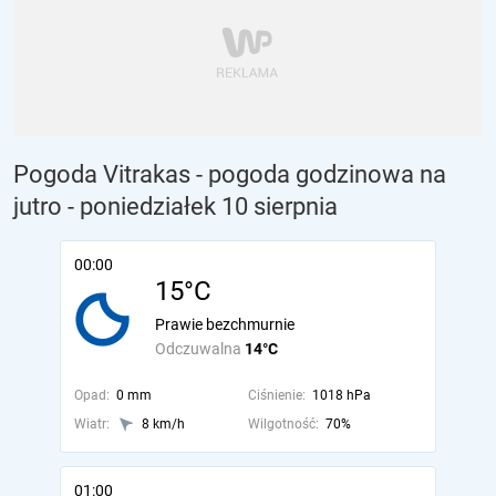
Pogoda Vitrakas - pogoda godzinowa na
jutro
- poniedziałek 10 sierpnia
00:00
15°C
Prawie bezchmurnie
Odczuwalna
14°C
Opad:
0 mm
Ciśnienie:
1018 hPa
Wiatr:
8 km/h
Wilgotność:
70%
01:00