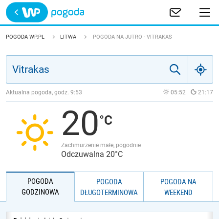
Trwa ładowanie
POLSKA
POGODA WP.PL
LITWA
POGODA NA JUTRO - VITRAKAS
EUROPA
ŚWIAT
Aktualna pogoda, godz.
9:53
05:52
21:17
20
JAKOŚĆ POWIETRZA
Zachmurzenie małe, pogodnie
Odczuwalna 20°C
POGODA
POGODA
POGODA NA
GODZINOWA
DŁUGOTERMINOWA
WEEKEND