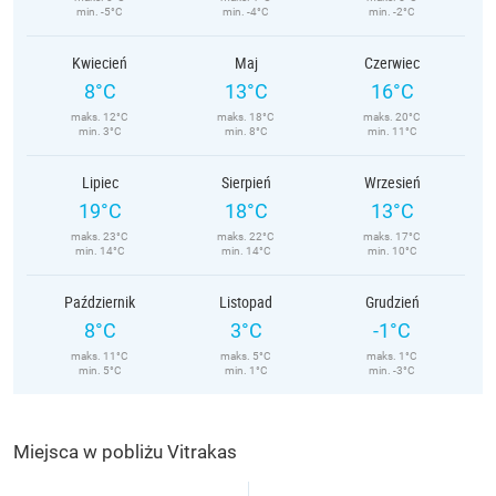
min. -5°C
min. -4°C
min. -2°C
Kwiecień
Maj
Czerwiec
8°C
13°C
16°C
maks. 12°C
maks. 18°C
maks. 20°C
min. 3°C
min. 8°C
min. 11°C
Lipiec
Sierpień
Wrzesień
19°C
18°C
13°C
maks. 23°C
maks. 22°C
maks. 17°C
min. 14°C
min. 14°C
min. 10°C
Październik
Listopad
Grudzień
8°C
3°C
-1°C
maks. 11°C
maks. 5°C
maks. 1°C
min. 5°C
min. 1°C
min. -3°C
Miejsca w pobliżu Vitrakas