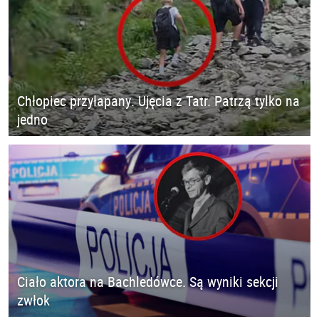
Chłopiec przyłapany. Ujęcia z Tatr. Patrzą tylko na
jedno
Ciało aktora na Bachledówce. Są wyniki sekcji
zwłok