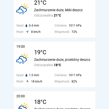
21°C
Zachmurzenie duże, lekki deszcz
Odczuwalna
21°C
Opad:
0.4 mm
Ciśnienie:
1011 hPa
Wiatr:
8 km/h
Wilgotność:
72%
19:00
19°C
Zachmurzenie duże, przelotny deszcz
Odczuwalna
18°C
Opad:
1.5 mm
Ciśnienie:
1011 hPa
Wiatr:
18 km/h
Wilgotność:
82%
20:00
18°C