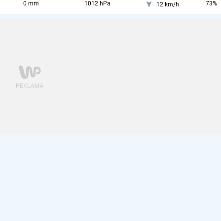
0 mm
1012 hPa
73%
12 km/h