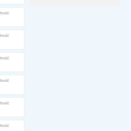
tność:
tność:
tność:
tność:
tność:
tność: