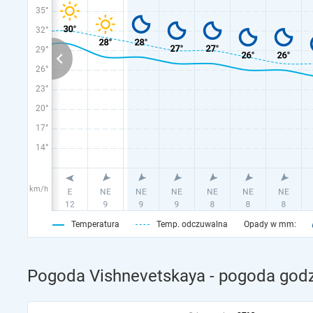
35°
32°
29°
26°
23°
20°
17°
14°
km/h
Temperatura
Temp. odczuwalna
Opady w mm:
Pogoda Vishnevetskaya - pogoda godz