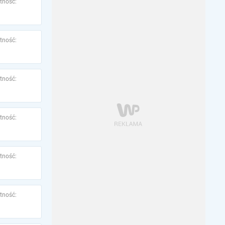
tność:
tność:
tność:
tność:
tność:
tność: