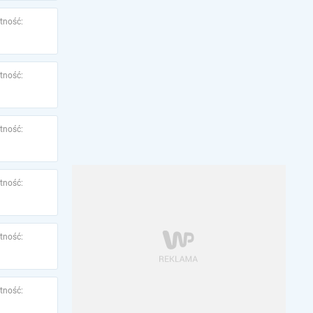
tność:
tność:
tność:
tność:
tność:
tność: