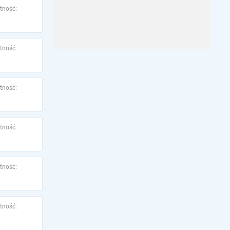
tność:
tność:
tność:
tność:
tność:
tność: