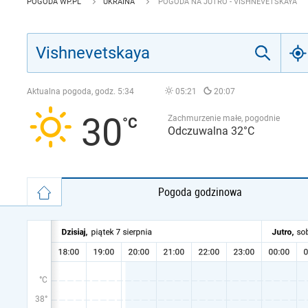
POGODA WP.PL
UKRAINA
POGODA NA JUTRO - VISHNEVETSKAYA
Aktualna pogoda, godz.
5:34
05:21
20:07
30
Zachmurzenie małe, pogodnie
Odczuwalna 32°C
Pogoda godzinowa
°C
38°