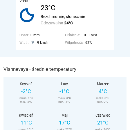
23:00
23°C
Bezchmurnie, słonecznie
Odczuwalna
24°C
Opad:
0 mm
Ciśnienie:
1011 hPa
Wiatr:
9 km/h
Wilgotność:
62%
Vishnevaya - średnie temperatury
Styczeń
Luty
Marzec
-2°C
-1°C
4°C
maks. 1°C
maks. 3°C
maks. 8°C
min. -4°C
min. -4°C
min. 0°C
Kwiecień
Maj
Czerwiec
11°C
17°C
21°C
maks. 15°C
maks. 22°C
maks. 26°C