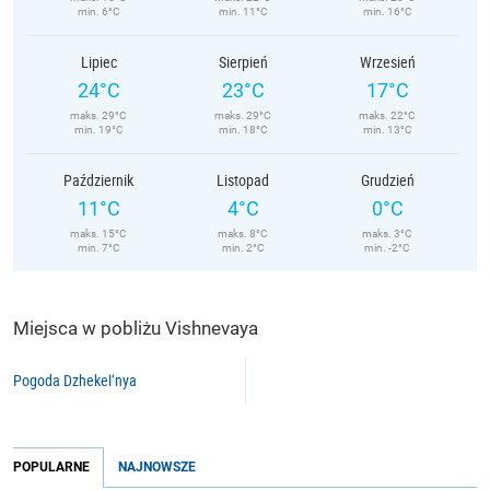
min. 6°C
min. 11°C
min. 16°C
Lipiec
Sierpień
Wrzesień
24°C
23°C
17°C
maks. 29°C
maks. 29°C
maks. 22°C
min. 19°C
min. 18°C
min. 13°C
Październik
Listopad
Grudzień
11°C
4°C
0°C
maks. 15°C
maks. 8°C
maks. 3°C
min. 7°C
min. 2°C
min. -2°C
Miejsca w pobliżu Vishnevaya
Pogoda Dzhekel’nya
POPULARNE
NAJNOWSZE