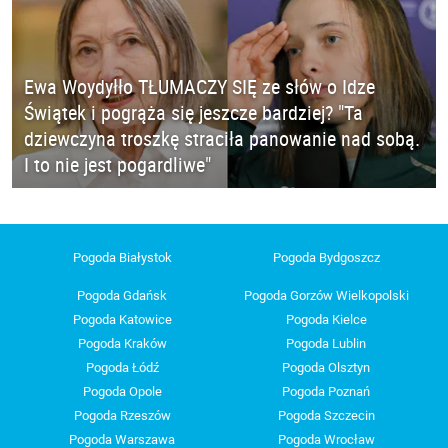
Ewa Woydyłło TŁUMACZY SIĘ ze słów o Idze
Świątek i pogrąża się jeszcze bardziej? "Ta
dziewczyna troszkę straciła panowanie nad sobą.
I to nie jest pogardliwe"
Pogoda Białystok
Pogoda Bydgoszcz
Pogoda Gdańsk
Pogoda Gorzów Wielkopolski
Pogoda Katowice
Pogoda Kielce
Pogoda Kraków
Pogoda Lublin
Pogoda Łódź
Pogoda Olsztyn
Pogoda Opole
Pogoda Poznań
Pogoda Rzeszów
Pogoda Szczecin
Pogoda Warszawa
Pogoda Wrocław