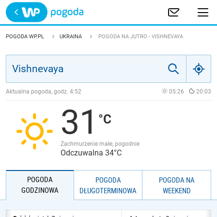
Trwa ładowanie
POLSKA
POGODA WP.PL
UKRAINA
POGODA NA JUTRO - VISHNEVAYA
EUROPA
ŚWIAT
Aktualna pogoda, godz.
4:52
05:26
20:03
31
JAKOŚĆ POWIETRZA
Zachmurzenie małe, pogodnie
Odczuwalna 34°C
POGODA
POGODA
POGODA NA
GODZINOWA
DŁUGOTERMINOWA
WEEKEND