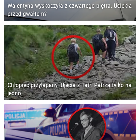
Walentyna wyskoczyła z czwartego piętra. Uciekła
przed gwałtem?
Chłopiec przyłapany. Ujęcia z Tatr. Patrzą tylko na
jedno