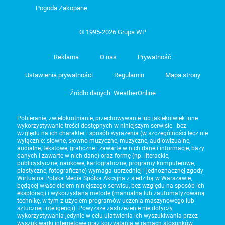
Pogoda Zakopane
© 1995-2026 Grupa WP
Reklama
O nas
Prywatność
Ustawienia prywatności
Regulamin
Mapa strony
Źródło danych: WeatherOnline
Pobieranie, zwielokrotnianie, przechowywanie lub jakiekolwiek inne
wykorzystywanie treści dostępnych w niniejszym serwisie - bez
względu na ich charakter i sposób wyrażenia (w szczególności lecz nie
wyłącznie: słowne, słowno-muzyczne, muzyczne, audiowizualne,
audialne, tekstowe, graficzne i zawarte w nich dane i informacje, bazy
danych i zawarte w nich dane) oraz formę (np. literackie,
publicystyczne, naukowe, kartograficzne, programy komputerowe,
plastyczne, fotograficzne) wymaga uprzedniej i jednoznacznej zgody
Wirtualna Polska Media Spółka Akcyjna z siedzibą w Warszawie,
będącej właścicielem niniejszego serwisu, bez względu na sposób ich
eksploracji i wykorzystaną metodę (manualną lub zautomatyzowaną
technikę, w tym z użyciem programów uczenia maszynowego lub
sztucznej inteligencji). Powyższe zastrzeżenie nie dotyczy
wykorzystywania jedynie w celu ułatwienia ich wyszukiwania przez
wyszukiwarki internetowe oraz korzystania w ramach stosunków