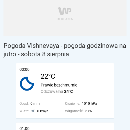
Pogoda Vishnevaya - pogoda godzinowa na
jutro
- sobota 8 sierpnia
00:00
22°C
Prawie bezchmurnie
Odczuwalna
24°C
Opad:
0 mm
Ciśnienie:
1010 hPa
Wiatr:
6 km/h
Wilgotność:
67%
01:00