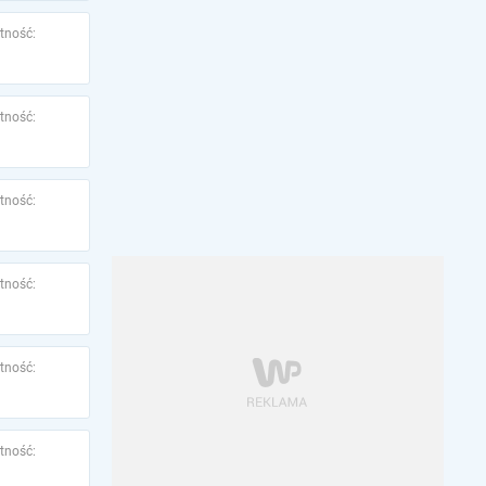
tność:
tność:
tność:
tność:
tność:
tność: