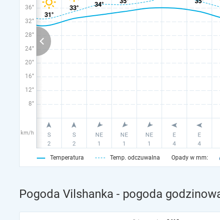
36°
32°
28°
24°
20°
16°
12°
8°
km/h
Temperatura
Temp. odczuwalna
Opady w mm:
Pogoda Vilshanka - pogoda godzinowa