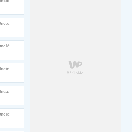
tność:
tność:
tność:
tność:
tność:
tność: