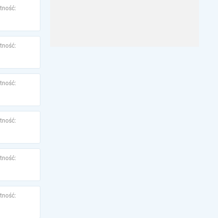
tność:
tność:
tność:
tność:
tność:
tność: