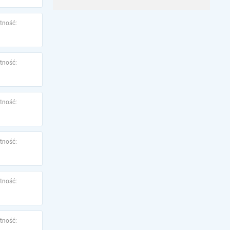
tność:
tność:
tność:
tność:
tność:
tność: