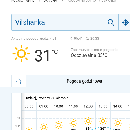
POGODA WP.PL
UKRAINA
POGODA NA JUTRO - VILSHANKA
Aktualna pogoda, godz.
7:51
05:41
20:33
31
Zachmurzenie małe, pogodnie
Odczuwalna 33°C
Pogoda godzinowa
°C
40°