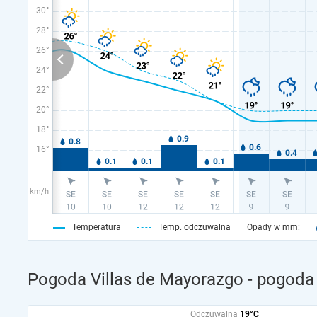
30°
28°
26°
24°
22°
20°
18°
16°
km/h
Temperatura
Temp. odczuwalna
Opady w mm:
Pogoda Villas de Mayorazgo - pogoda
Odczuwalna
19°C