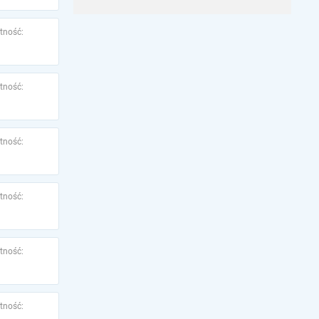
tność:
tność:
tność:
tność:
tność:
tność: