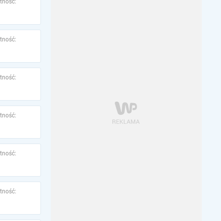
tność:
tność:
tność:
tność:
tność:
tność: