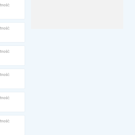
tność:
tność:
tność:
tność:
tność:
tność: