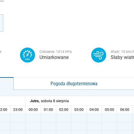
ZGO
y
Ciśnienie:
1014
hPa
Wiatr:
10
km/
Umiarkowane
Słaby wiat
Pogoda długoterminowa