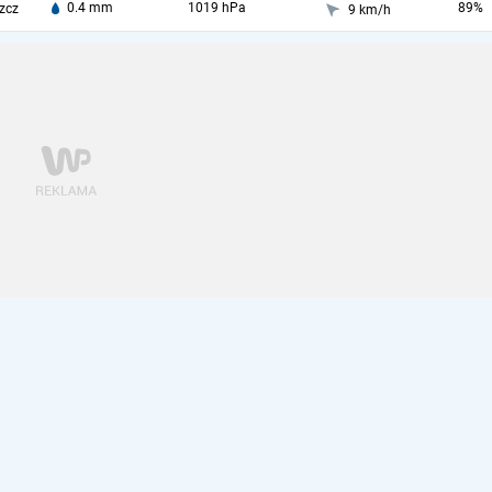
0.4 mm
1019 hPa
89%
zcz
9 km/h