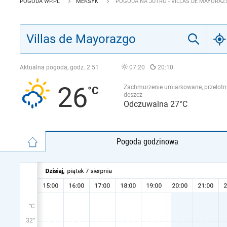
POGODA WP.PL
MEKSYK
POGODA NA JUTRO - VILLAS DE MAYORA
Aktualna pogoda, godz.
2:51
07:20
20:10
26
Zachmurzenie umiarkowane, przelotn
deszcz
Odczuwalna 27°C
Pogoda godzinowa
°C
32°