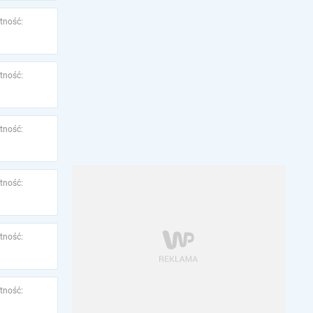
tność:
tność:
tność:
tność:
tność:
tność: