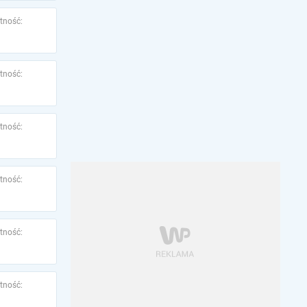
tność:
tność:
tność:
tność:
tność:
tność: