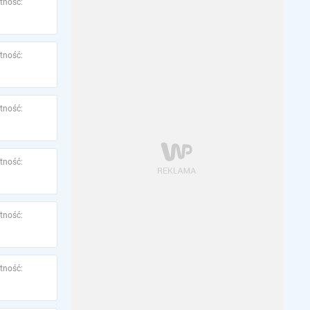
tność:
tność:
tność:
tność:
tność:
tność: