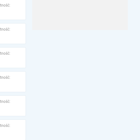
tność:
tność:
tność:
tność:
tność:
tność: