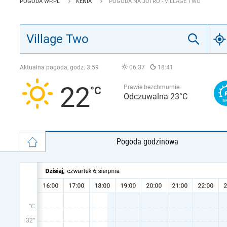
POGODA WP.PL
KENIA
POGODA NA JUTRO - VILLAGE TWO
Aktualna pogoda, godz.
3:59
06:37
18:41
22
Prawie bezchmurnie
Odczuwalna 23°C
Pogoda godzinowa
°C
32°