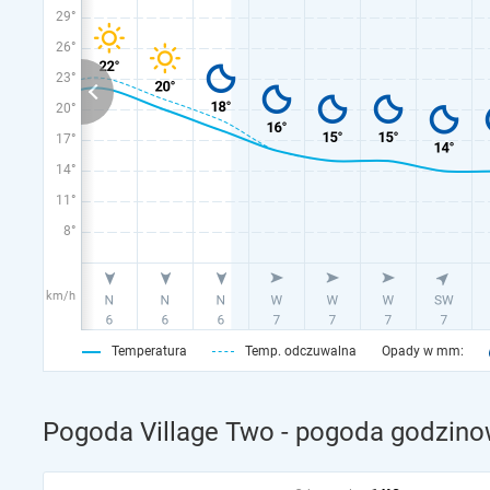
29°
26°
23°
20°
17°
14°
11°
8°
km/h
Temperatura
Temp. odczuwalna
Opady w mm:
Pogoda Village Two - pogoda godzinow