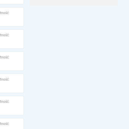
tność:
tność:
tność:
tność:
tność:
tność: