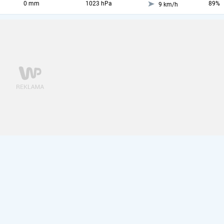
0 mm
1023 hPa
89%
9 km/h