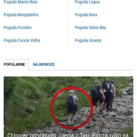
Pogoda Manta Rota
Pogoda Lagoa
Pogoda Morgadinha
Pogoda Nora
Pogoda Pocinho
Pogoda Santa Rita
Pogoda Cacela Velha
Pogoda Aroeira
POPULARNE
NAJNOWSZE
Chłopiec przyłapany. Ujęcia z Tatr. Patrzą tylko na