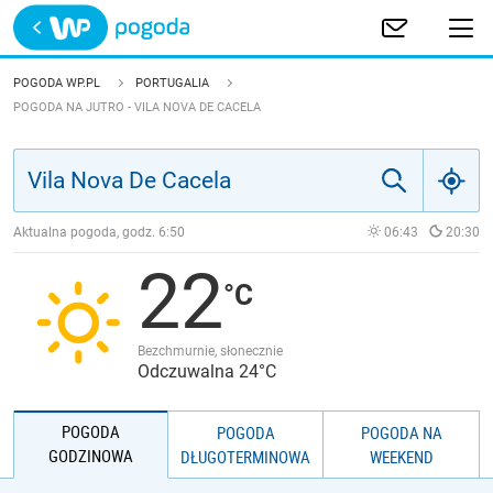
Trwa ładowanie
POLSKA
POGODA WP.PL
PORTUGALIA
POGODA NA JUTRO - VILA NOVA DE CACELA
EUROPA
ŚWIAT
Aktualna pogoda, godz.
6:50
06:43
20:30
JAKOŚĆ POWIETRZA
22
Bezchmurnie, słonecznie
Odczuwalna 24°C
POGODA
POGODA
POGODA NA
GODZINOWA
DŁUGOTERMINOWA
WEEKEND