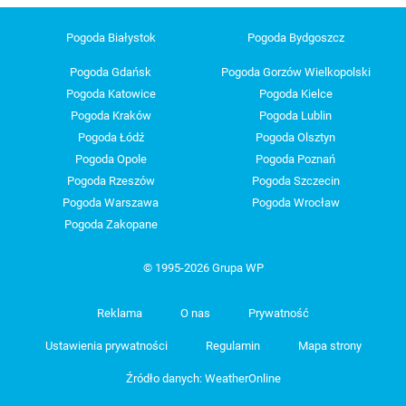
Pogoda Białystok
Pogoda Bydgoszcz
Pogoda Gdańsk
Pogoda Gorzów Wielkopolski
Pogoda Katowice
Pogoda Kielce
Pogoda Kraków
Pogoda Lublin
Pogoda Łódź
Pogoda Olsztyn
Pogoda Opole
Pogoda Poznań
Pogoda Rzeszów
Pogoda Szczecin
Pogoda Warszawa
Pogoda Wrocław
Pogoda Zakopane
© 1995-2026 Grupa WP
Reklama
O nas
Prywatność
Ustawienia prywatności
Regulamin
Mapa strony
Źródło danych: WeatherOnline