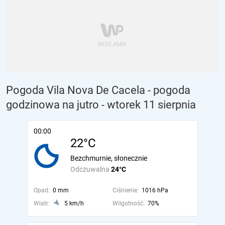
Pogoda Vila Nova De Cacela - pogoda
godzinowa na jutro
- wtorek 11 sierpnia
00:00
22°C
Bezchmurnie, słonecznie
Odczuwalna
24°C
Opad:
0 mm
Ciśnienie:
1016 hPa
Wiatr:
5 km/h
Wilgotność:
70%