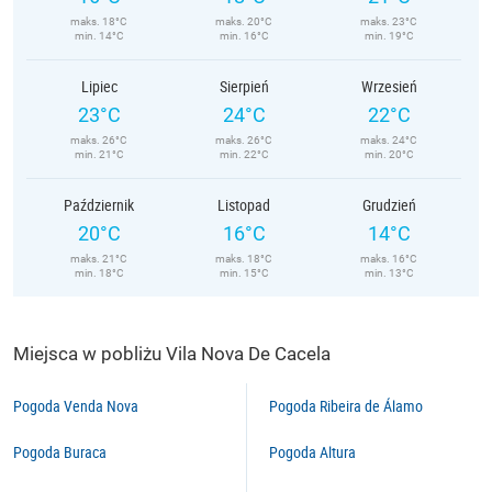
maks. 18°C
maks. 20°C
maks. 23°C
min. 14°C
min. 16°C
min. 19°C
Lipiec
Sierpień
Wrzesień
23°C
24°C
22°C
maks. 26°C
maks. 26°C
maks. 24°C
min. 21°C
min. 22°C
min. 20°C
Październik
Listopad
Grudzień
20°C
16°C
14°C
maks. 21°C
maks. 18°C
maks. 16°C
min. 18°C
min. 15°C
min. 13°C
Miejsca w pobliżu Vila Nova De Cacela
Pogoda Venda Nova
Pogoda Ribeira de Álamo
Pogoda Buraca
Pogoda Altura