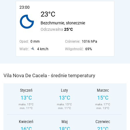
23:00
23°C
Bezchmurnie, słonecznie
Odczuwalna
25°C
Opad:
0 mm
Ciśnienie:
1016 hPa
Wiatr:
4 km/h
Wilgotność:
69%
Vila Nova De Cacela - średnie temperatury
Styczeń
Luty
Marzec
13°C
13°C
15°C
maks. 15°C
maks. 15°C
maks. 17°C
min. 11°C
min. 11°C
min. 13°C
Kwiecień
Maj
Czerwiec
16°C
18°C
21°C