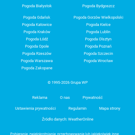
Pogoda Białystok
Pogoda Bydgoszcz
Pogoda Gdańsk
Pogoda Gorzów Wielkopolski
Pogoda Katowice
Pogoda Kielce
Pogoda Kraków
Pogoda Lublin
Pogoda Łódź
Pogoda Olsztyn
Pogoda Opole
Pogoda Poznań
Pogoda Rzeszów
Pogoda Szczecin
Pogoda Warszawa
Pogoda Wrocław
Pogoda Zakopane
© 1995-2026 Grupa WP
Reklama
O nas
Prywatność
Ustawienia prywatności
Regulamin
Mapa strony
Źródło danych: WeatherOnline
Pobieranie, zwielokrotnianie, przechowywanie lub jakiekolwiek inne