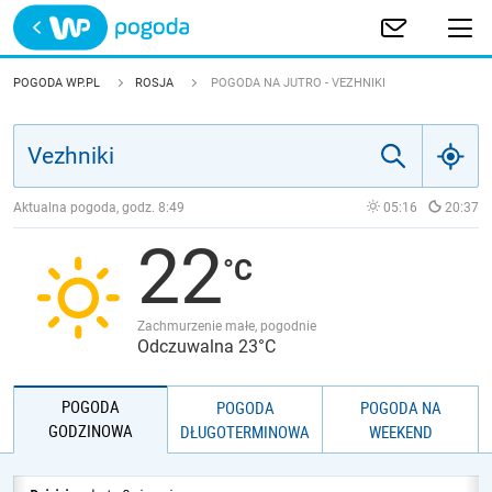
Trwa ładowanie
POLSKA
POGODA WP.PL
ROSJA
POGODA NA JUTRO - VEZHNIKI
EUROPA
ŚWIAT
Aktualna pogoda, godz.
8:49
05:16
20:37
22
JAKOŚĆ POWIETRZA
Zachmurzenie małe, pogodnie
Odczuwalna 23°C
POGODA
POGODA
POGODA NA
GODZINOWA
DŁUGOTERMINOWA
WEEKEND