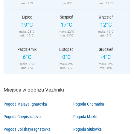
min. 2°C
min. 8°C
min. 12°C
Lipiec
Sierpień
Wrzesień
19°C
17°C
12°C
maks. 23°C
maks. 22°C
maks. 16°C
min. 15°C
min. 13°C
min. 9°C
Październik
Listopad
Grudzień
6°C
0°C
-4°C
maks. 9°C
maks. 2°C
maks. -2°C
min. 3°C
min. -2°C
min. -6°C
Miejsca w pobliżu Vezhniki
Pogoda Malaya Ignatovka
Pogoda Chernatka
Pogoda Chepishchëvo
Pogoda Makhi
Pogoda Bol’shaya Ignatovka
Pogoda Slukovka