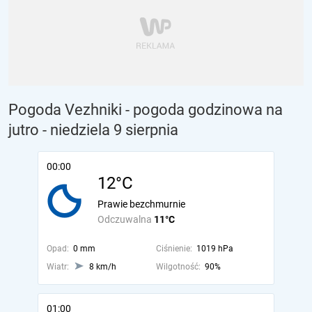
Pogoda Vezhniki - pogoda godzinowa na
jutro
- niedziela 9 sierpnia
00:00
12°C
Prawie bezchmurnie
Odczuwalna
11°C
Opad:
0 mm
Ciśnienie:
1019 hPa
Wiatr:
8 km/h
Wilgotność:
90%
01:00