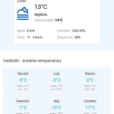
23:00
13°C
Mgliście
Odczuwalna
14°C
Opad:
0 mm
Ciśnienie:
1022 hPa
Wiatr:
3 km/h
Wilgotność:
88%
Vezhniki - średnie temperatury
Styczeń
Luty
Marzec
-5°C
-5°C
0°C
maks. -4°C
maks. -3°C
maks. 2°C
min. -8°C
min. -8°C
min. -4°C
Kwiecień
Maj
Czerwiec
7°C
13°C
17°C
maks. 11°C
maks. 18°C
maks. 21°C