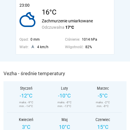
23:00
16°C
Zachmurzenie umiarkowane
Odczuwalna
17°C
Opad:
0 mm
Ciśnienie:
1014 hPa
Wiatr:
4 km/h
Wilgotność:
82%
Vezha - średnie temperatury
Styczeń
Luty
Marzec
-12°C
-10°C
-5°C
maks. -9°C
maks. -8°C
maks. -2°C
min. -14°C
min. -13°C
min. -8°C
Kwiecień
Maj
Czerwiec
3°C
10°C
15°C