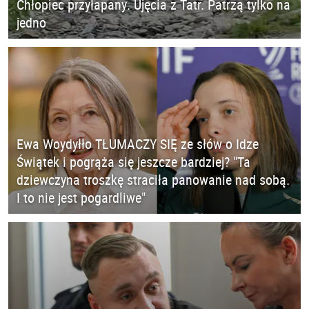
Chłopiec przyłapany. Ujęcia z Tatr. Patrzą tylko na
jedno
Ewa Woydyłło TŁUMACZY SIĘ ze słów o Idze
Świątek i pogrąża się jeszcze bardziej? "Ta
dziewczyna troszkę straciła panowanie nad sobą.
I to nie jest pogardliwe"