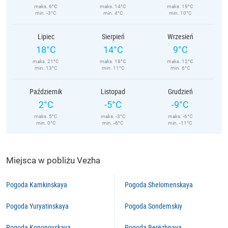
maks. 6°C
maks. 14°C
maks. 19°C
min. -3°C
min. 4°C
min. 10°C
Lipiec
Sierpień
Wrzesień
18°C
14°C
9°C
maks. 21°C
maks. 18°C
maks. 12°C
min. 13°C
min. 11°C
min. 6°C
Październik
Listopad
Grudzień
2°C
-5°C
-9°C
maks. 5°C
maks. -3°C
maks. -6°C
min. 0°C
min. -6°C
min. -11°C
Miejsca w pobliżu Vezha
Pogoda Kamkinskaya
Pogoda Shelomenskaya
Pogoda Yuryatinskaya
Pogoda Sondemskiy
Pogoda Kononovskaya
Pogoda Berëzhnaya