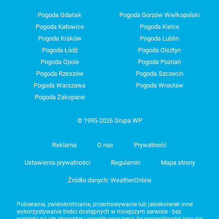
Pogoda Gdańsk
Pogoda Gorzów Wielkopolski
Pogoda Katowice
Pogoda Kielce
Pogoda Kraków
Pogoda Lublin
Pogoda Łódź
Pogoda Olsztyn
Pogoda Opole
Pogoda Poznań
Pogoda Rzeszów
Pogoda Szczecin
Pogoda Warszawa
Pogoda Wrocław
Pogoda Zakopane
© 1995-2026 Grupa WP
Reklama
O nas
Prywatność
Ustawienia prywatności
Regulamin
Mapa strony
Źródło danych: WeatherOnline
Pobieranie, zwielokrotnianie, przechowywanie lub jakiekolwiek inne
wykorzystywanie treści dostępnych w niniejszym serwisie - bez
względu na ich charakter i sposób wyrażenia (w szczególności lecz nie