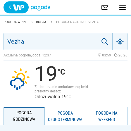
Trwa ładowanie
POLSKA
POGODA WP.PL
ROSJA
POGODA NA JUTRO - VEZHA
EUROPA
ŚWIAT
Aktualna pogoda, godz.
12:37
03:59
20:26
19
JAKOŚĆ POWIETRZA
Zachmurzenie umiarkowane, lekki
przelotny deszcz
Odczuwalna 19°C
POGODA
POGODA
POGODA NA
GODZINOWA
DŁUGOTERMINOWA
WEEKEND