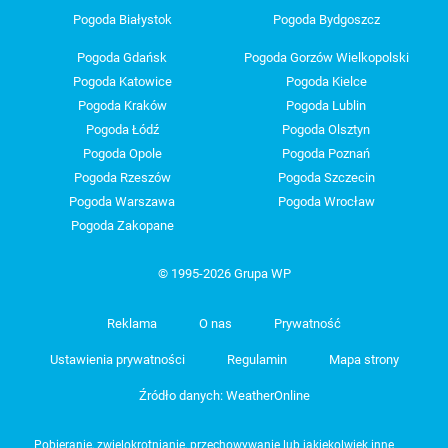
Pogoda Białystok
Pogoda Bydgoszcz
Pogoda Gdańsk
Pogoda Gorzów Wielkopolski
Pogoda Katowice
Pogoda Kielce
Pogoda Kraków
Pogoda Lublin
Pogoda Łódź
Pogoda Olsztyn
Pogoda Opole
Pogoda Poznań
Pogoda Rzeszów
Pogoda Szczecin
Pogoda Warszawa
Pogoda Wrocław
Pogoda Zakopane
© 1995-2026 Grupa WP
Reklama
O nas
Prywatność
Ustawienia prywatności
Regulamin
Mapa strony
Źródło danych: WeatherOnline
Pobieranie, zwielokrotnianie, przechowywanie lub jakiekolwiek inne