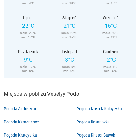
min. 4°C
min. 10°C
min. 15°C
Lipiec
Sierpień
Wrzesień
22°C
21°C
16°C
maks. 27°C
maks. 27°C
maks. 20°C
min. 17°C
min. 16°C
min. 11°C
Październik
Listopad
Grudzień
9°C
3°C
-2°C
maks. 13°C
maks. 6°C
maks. 1°C
min. 5°C
min. 0°C
min. -4°C
Miejsca w pobliżu Vesëlyy Podol
Pogoda Andre Marti
Pogoda Novo-Nikolayevka
Pogoda Kamennoye
Pogoda Rozanovka
Pogoda Krutoyarka
Pogoda Khutor Stavok