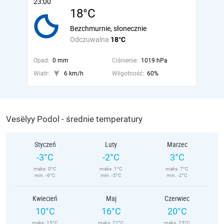
23:00
18°C
Bezchmurnie, słonecznie
Odczuwalna
18°C
Opad:
0 mm
Ciśnienie:
1019 hPa
Wiatr:
6 km/h
Wilgotność:
60%
Vesëlyy Podol - średnie temperatury
Styczeń
Luty
Marzec
-3°C
-2°C
3°C
maks. 0°C
maks. 1°C
maks. 7°C
min. -6°C
min. -5°C
min. -2°C
Kwiecień
Maj
Czerwiec
10°C
16°C
20°C
maks. 15°C
maks. 21°C
maks. 25°C