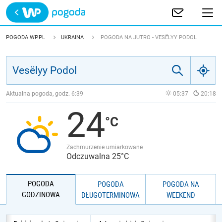
Trwa ładowanie
POLSKA
POGODA WP.PL
UKRAINA
POGODA NA JUTRO - VESËLYY PODOL
EUROPA
ŚWIAT
Aktualna pogoda, godz.
6:39
05:37
20:18
24
JAKOŚĆ POWIETRZA
Zachmurzenie umiarkowane
Odczuwalna 25°C
POGODA
POGODA
POGODA NA
GODZINOWA
DŁUGOTERMINOWA
WEEKEND