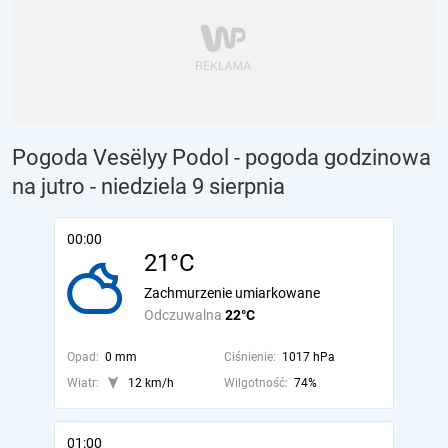
Pogoda Vesëlyy Podol - pogoda godzinowa
na jutro
- niedziela 9 sierpnia
00:00
21°C
Zachmurzenie umiarkowane
Odczuwalna
22°C
Opad:
0 mm
Ciśnienie:
1017 hPa
Wiatr:
12 km/h
Wilgotność:
74%
01:00