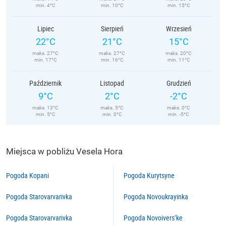
min. 4°C
min. 10°C
min. 15°C
Lipiec
Sierpień
Wrzesień
22°C
21°C
15°C
maks. 27°C
maks. 27°C
maks. 20°C
min. 17°C
min. 16°C
min. 11°C
Październik
Listopad
Grudzień
9°C
2°C
-2°C
maks. 13°C
maks. 5°C
maks. 0°C
min. 5°C
min. 0°C
min. -5°C
Miejsca w pobliżu Vesela Hora
Pogoda Kopani
Pogoda Kurytsyne
Pogoda Starovarvarivka
Pogoda Novoukrayinka
Pogoda Starovarvarivka
Pogoda Novoivers’ke