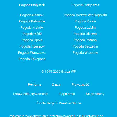
Pogoda Białystok
Pogoda Bydgoszcz
Pogoda Gdańsk
Pogoda Gorzów Wielkopolski
Pogoda Katowice
Pogoda Kielce
Pogoda Kraków
Pogoda Lublin
Pogoda Łódź
Pogoda Olsztyn
Pogoda Opole
Pogoda Poznań
Pogoda Rzeszów
Pogoda Szczecin
Pogoda Warszawa
Pogoda Wrocław
Pogoda Zakopane
© 1995-2026 Grupa WP
Reklama
O nas
Prywatność
Ustawienia prywatności
Regulamin
Mapa strony
Źródło danych: WeatherOnline
Pobieranie, zwielokrotnianie, przechowywanie lub jakiekolwiek inne