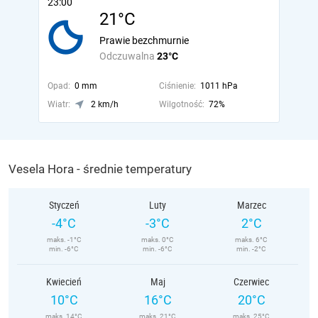
23:00
21°C
Prawie bezchmurnie
Odczuwalna
23°C
Opad:
0 mm
Ciśnienie:
1011 hPa
Wiatr:
2 km/h
Wilgotność:
72%
Vesela Hora - średnie temperatury
Styczeń
Luty
Marzec
-4°C
-3°C
2°C
maks. -1°C
maks. 0°C
maks. 6°C
min. -6°C
min. -6°C
min. -2°C
Kwiecień
Maj
Czerwiec
10°C
16°C
20°C
maks. 14°C
maks. 21°C
maks. 25°C