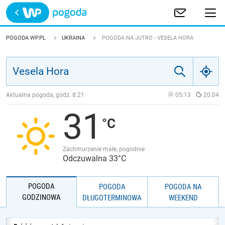
Trwa ładowanie
POLSKA
POGODA WP.PL
UKRAINA
POGODA NA JUTRO - VESELA HORA
EUROPA
ŚWIAT
Aktualna pogoda, godz.
8:21
05:13
20:04
31
JAKOŚĆ POWIETRZA
Zachmurzenie małe, pogodnie
Odczuwalna 33°C
POGODA
POGODA
POGODA NA
GODZINOWA
DŁUGOTERMINOWA
WEEKEND