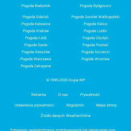
Pogoda Białystok
Pogoda Bydgoszcz
Pogoda Gdańsk
Pogoda Gorzów Wielkopolski
Pogoda Katowice
Pogoda Kielce
Pogoda Kraków
Pogoda Lublin
Pogoda Łódź
Pogoda Olsztyn
Pogoda Opole
Pogoda Poznań
Pogoda Rzeszów
Pogoda Szczecin
Pogoda Warszawa
Pogoda Wrocław
Pogoda Zakopane
© 1995-2026 Grupa WP
Reklama
O nas
Prywatność
Ustawienia prywatności
Regulamin
Mapa strony
Źródło danych: WeatherOnline
Pobieranie, zwielokrotnianie, przechowywanie lub jakiekolwiek inne