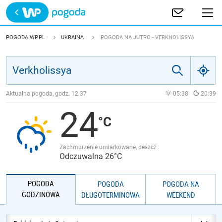
Trwa ładowanie
POLSKA
POGODA WP.PL
UKRAINA
POGODA NA JUTRO - VERKHOLISSYA
EUROPA
ŚWIAT
Aktualna pogoda, godz.
12:37
05:38
20:39
24
JAKOŚĆ POWIETRZA
Zachmurzenie umiarkowane, deszcz
Odczuwalna 26°C
POGODA
POGODA
POGODA NA
GODZINOWA
DŁUGOTERMINOWA
WEEKEND