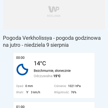
Pogoda Verkholissya - pogoda godzinowa
na jutro
- niedziela 9 sierpnia
00:00
14°C
Bezchmurnie, słonecznie
Odczuwalna
15°C
Opad:
0 mm
Ciśnienie:
1021 hPa
Wiatr:
3 km/h
Wilgotność:
76%
01:00