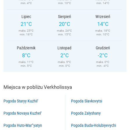
min. 4°C
min. 10°C
min. 14°C
Lipiec
Sierpień
Wrzesień
21°C
20°C
14°C
maks. 25°C
maks. 24°C
maks. 18°C
min. 16°C
min. 15°C
min. 10°C
Październik
Listopad
Grudzień
8°C
2°C
-2°C
maks. 11°C
maks. 5°C
maks. 0°C
min. 5°C
min. 0°C
min. -4°C
Miejsca w pobliżu Verkholissya
Pogoda Staryy Kuzhil’
Pogoda Slavkovytsi
Pogoda Novaya Kuzhel’
Pogoda Zalyshany
Pogoda Huto-Mar”yatyn
Pogoda Buda-Holubiyevychi