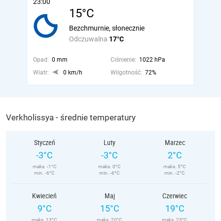
23:00
15°C
Bezchmurnie, słonecznie
Odczuwalna
17°C
Opad:
0 mm
Ciśnienie:
1022 hPa
Wiatr:
0 km/h
Wilgotność:
72%
Verkholissya - średnie temperatury
Styczeń
Luty
Marzec
-3°C
-3°C
2°C
maks. -1°C
maks. 0°C
maks. 5°C
min. -6°C
min. -6°C
min. -2°C
Kwiecień
Maj
Czerwiec
9°C
15°C
19°C
maks. 13°C
maks. 20°C
maks. 23°C