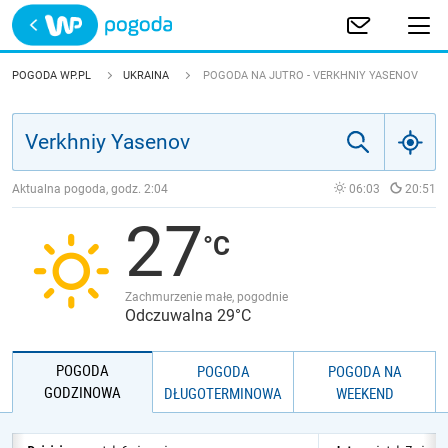
Trwa ładowanie
POLSKA
POGODA WP.PL
UKRAINA
POGODA NA JUTRO - VERKHNIY YASENOV
EUROPA
ŚWIAT
Aktualna pogoda, godz.
2:04
06:03
20:51
27
JAKOŚĆ POWIETRZA
Zachmurzenie małe, pogodnie
Odczuwalna 29°C
POGODA
POGODA
POGODA NA
GODZINOWA
DŁUGOTERMINOWA
WEEKEND