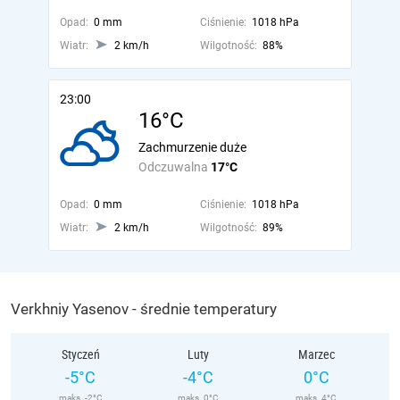
Opad:
0 mm
Ciśnienie:
1018 hPa
Wiatr:
2 km/h
Wilgotność:
88%
23:00
16°C
Zachmurzenie duże
Odczuwalna
17°C
Opad:
0 mm
Ciśnienie:
1018 hPa
Wiatr:
2 km/h
Wilgotność:
89%
Verkhniy Yasenov - średnie temperatury
Styczeń
Luty
Marzec
-5°C
-4°C
0°C
maks. -2°C
maks. 0°C
maks. 4°C