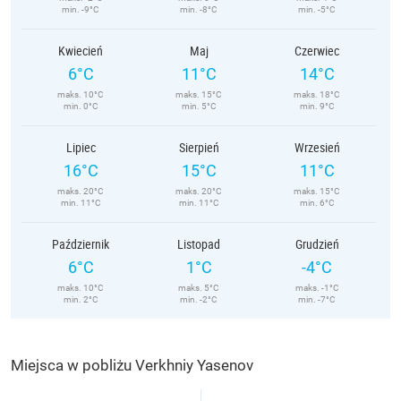
min. -9°C
min. -8°C
min. -5°C
Kwiecień
Maj
Czerwiec
6°C
11°C
14°C
maks. 10°C
maks. 15°C
maks. 18°C
min. 0°C
min. 5°C
min. 9°C
Lipiec
Sierpień
Wrzesień
16°C
15°C
11°C
maks. 20°C
maks. 20°C
maks. 15°C
min. 11°C
min. 11°C
min. 6°C
Październik
Listopad
Grudzień
6°C
1°C
-4°C
maks. 10°C
maks. 5°C
maks. -1°C
min. 2°C
min. -2°C
min. -7°C
Miejsca w pobliżu Verkhniy Yasenov