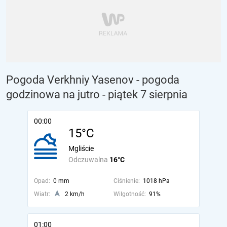
Pogoda Verkhniy Yasenov - pogoda
godzinowa na jutro
- piątek 7 sierpnia
00:00
15°C
Mgliście
Odczuwalna
16°C
Opad:
0 mm
Ciśnienie:
1018 hPa
Wiatr:
2 km/h
Wilgotność:
91%
01:00