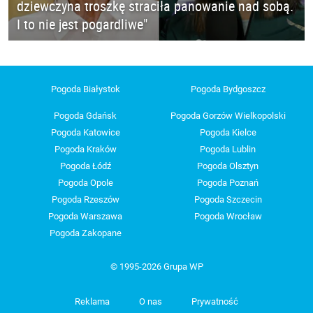
dziewczyna troszkę straciła panowanie nad sobą.
I to nie jest pogardliwe"
Pogoda Białystok
Pogoda Bydgoszcz
Pogoda Gdańsk
Pogoda Gorzów Wielkopolski
Pogoda Katowice
Pogoda Kielce
Pogoda Kraków
Pogoda Lublin
Pogoda Łódź
Pogoda Olsztyn
Pogoda Opole
Pogoda Poznań
Pogoda Rzeszów
Pogoda Szczecin
Pogoda Warszawa
Pogoda Wrocław
Pogoda Zakopane
© 1995-2026 Grupa WP
Reklama
O nas
Prywatność