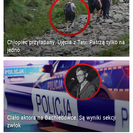
Chłopiec przyłapany. Ujęcia z Tatr. Patrzą tylko na
jedno
Ciało aktora na Bachledówce. Są wyniki sekcji
zwłok