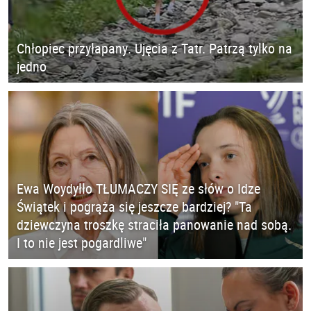
Chłopiec przyłapany. Ujęcia z Tatr. Patrzą tylko na
jedno
Ewa Woydyłło TŁUMACZY SIĘ ze słów o Idze
Świątek i pogrąża się jeszcze bardziej? "Ta
dziewczyna troszkę straciła panowanie nad sobą.
I to nie jest pogardliwe"