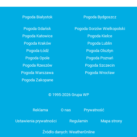
Pogoda Białystok
Pogoda Bydgoszcz
Pogoda Gdańsk
Pogoda Gorzów Wielkopolski
Pogoda Katowice
Pogoda Kielce
Pogoda Kraków
Pogoda Lublin
Pogoda Łódź
Pogoda Olsztyn
Pogoda Opole
Pogoda Poznań
Pogoda Rzeszów
Pogoda Szczecin
Pogoda Warszawa
Pogoda Wrocław
Pogoda Zakopane
© 1995-2026 Grupa WP
Reklama
O nas
Prywatność
Ustawienia prywatności
Regulamin
Mapa strony
Źródło danych: WeatherOnline