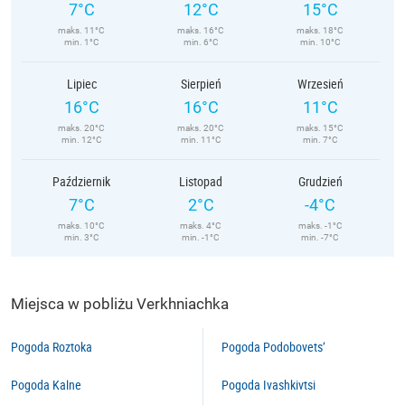
7°C
12°C
15°C
maks. 11°C
maks. 16°C
maks. 18°C
min. 1°C
min. 6°C
min. 10°C
Lipiec
Sierpień
Wrzesień
16°C
16°C
11°C
maks. 20°C
maks. 20°C
maks. 15°C
min. 12°C
min. 11°C
min. 7°C
Październik
Listopad
Grudzień
7°C
2°C
-4°C
maks. 10°C
maks. 4°C
maks. -1°C
min. 3°C
min. -1°C
min. -7°C
Miejsca w pobliżu Verkhniachka
Pogoda Roztoka
Pogoda Podobovets’
Pogoda Kalne
Pogoda Ivashkivtsi