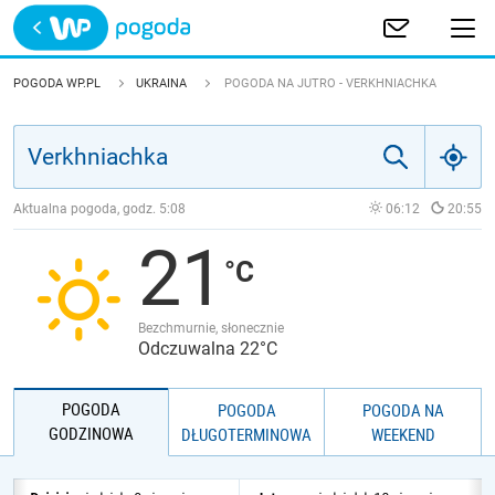
Trwa ładowanie
POLSKA
POGODA WP.PL
UKRAINA
POGODA NA JUTRO - VERKHNIACHKA
EUROPA
ŚWIAT
Aktualna pogoda, godz.
5:08
06:12
20:55
21
JAKOŚĆ POWIETRZA
Bezchmurnie, słonecznie
Odczuwalna 22°C
POGODA
POGODA
POGODA NA
GODZINOWA
DŁUGOTERMINOWA
WEEKEND