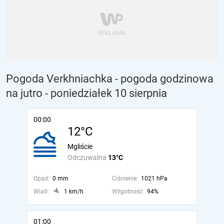
Pogoda Verkhniachka - pogoda godzinowa
na jutro
- poniedziałek 10 sierpnia
00:00
12°C
Mgliście
Odczuwalna
13°C
Opad:
0 mm
Ciśnienie:
1021 hPa
Wiatr:
1 km/h
Wilgotność:
94%
01:00