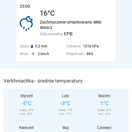
23:00
16°C
Zachmurzenie umiarkowane, lekki
deszcz
Odczuwalna
17°C
Opad:
0.2 mm
Ciśnienie:
1018 hPa
Wiatr:
2 km/h
Wilgotność:
86%
Verkhniachka - średnie temperatury
Styczeń
Luty
Marzec
-5°C
-3°C
1°C
maks. -2°C
maks. -1°C
maks. 4°C
min. -8°C
min. -7°C
min. -4°C
Kwiecień
Maj
Czerwiec