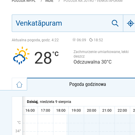
POGODA WP.PL
INDIE
POGODA NA JUTRO - VENKATĀPURAM
Aktualna pogoda, godz.
4:22
06:09
18:52
28
Zachmurzenie umiarkowane, lekki
deszcz
Odczuwalna 30°C
Pogoda godzinowa
°C
34°