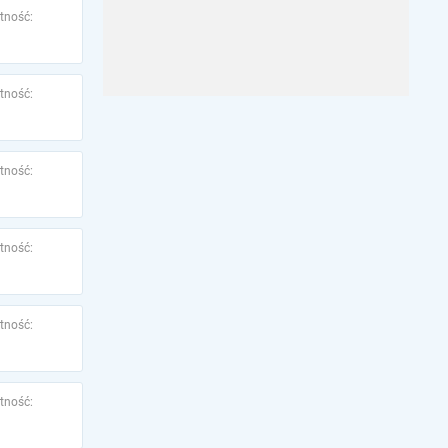
tność:
tność:
tność:
tność:
tność:
tność: