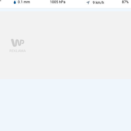
i
0.1 mm
1005 hPa
87%
9 km/h