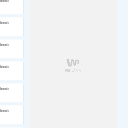
tność:
tność:
tność:
tność:
tność:
tność: