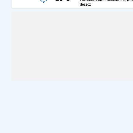
Zachmurzenie umiarkowane, lekk
deszcz