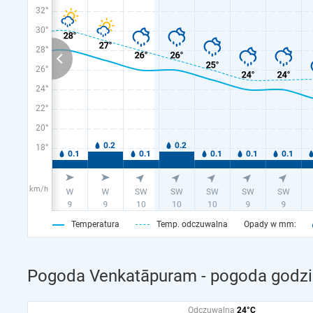
32°
30°
28°
26°
24°
22°
20°
18°
km/h
Temperatura
Temp. odczuwalna
Opady w mm:
Pogoda Venkatāpuram - pogoda godzi
Odczuwalna
24°C