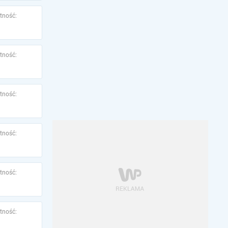
tność:
tność:
tność:
tność:
tność:
tność: