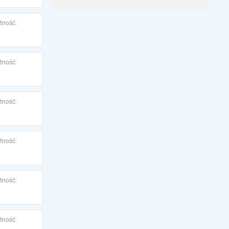
tność:
tność:
tność:
tność:
tność:
tność: