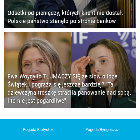
Odsetki od pieniędzy, których klient nie dostał.
Polskie państwo stanęło po stronie banków
Ewa Woydyłło TŁUMACZY SIĘ ze słów o Idze
Świątek i pogrąża się jeszcze bardziej? "Ta
dziewczyna troszkę straciła panowanie nad sobą.
I to nie jest pogardliwe"
Pogoda Białystok
Pogoda Bydgoszcz