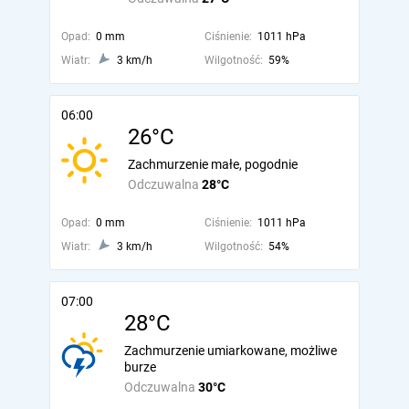
Opad:
0 mm
Ciśnienie:
1011 hPa
Wiatr:
3 km/h
Wilgotność:
59%
06:00
26°C
Zachmurzenie małe, pogodnie
Odczuwalna
28°C
Opad:
0 mm
Ciśnienie:
1011 hPa
Wiatr:
3 km/h
Wilgotność:
54%
07:00
28°C
Zachmurzenie umiarkowane, możliwe
burze
Odczuwalna
30°C