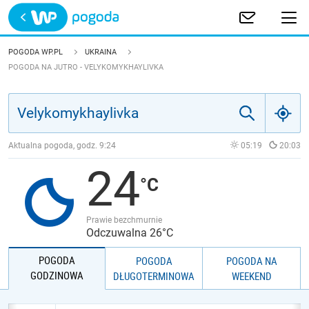
Trwa ładowanie
POLSKA
POGODA WP.PL
UKRAINA
POGODA NA JUTRO - VELYKOMYKHAYLIVKA
EUROPA
ŚWIAT
Aktualna pogoda, godz.
9:24
05:19
20:03
JAKOŚĆ POWIETRZA
24
Prawie bezchmurnie
Odczuwalna 26°C
POGODA
POGODA
POGODA NA
GODZINOWA
DŁUGOTERMINOWA
WEEKEND