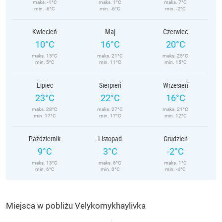
maks. -1°C
maks. 1°C
maks. 7°C
min. -6°C
min. -6°C
min. -2°C
Kwiecień
Maj
Czerwiec
10°C
16°C
20°C
maks. 15°C
maks. 21°C
maks. 25°C
min. 5°C
min. 11°C
min. 15°C
Lipiec
Sierpień
Wrzesień
23°C
22°C
16°C
maks. 28°C
maks. 27°C
maks. 21°C
min. 17°C
min. 17°C
min. 12°C
Październik
Listopad
Grudzień
9°C
3°C
-2°C
maks. 13°C
maks. 6°C
maks. 1°C
min. 6°C
min. 0°C
min. -4°C
Miejsca w pobliżu Velykomykhaylivka