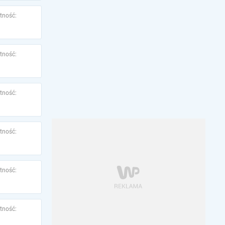
tność:
tność:
tność:
tność:
tność:
tność: