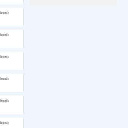
tność:
tność:
tność:
tność:
tność:
tność: