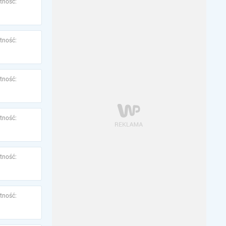
tność:
tność:
tność:
tność:
tność:
tność: