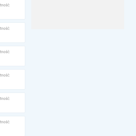
tność:
tność:
tność:
tność:
tność:
tność: