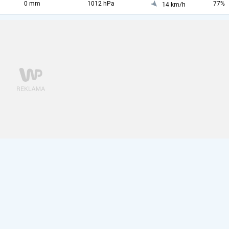
0 mm
1012 hPa
77%
14 km/h