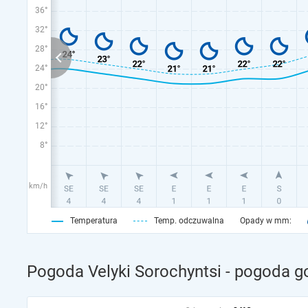
36°
32°
28°
24°
20°
16°
12°
8°
km/h
Temperatura
Temp. odczuwalna
Opady w mm:
Pogoda Velyki Sorochyntsi - pogoda g