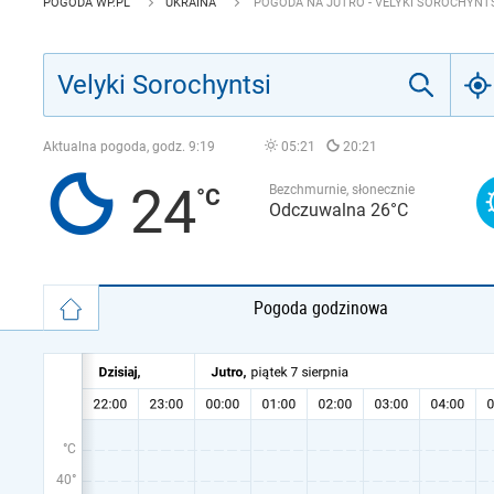
POGODA WP.PL
UKRAINA
POGODA NA JUTRO - VELYKI SOROCHYNT
Aktualna pogoda, godz.
9:19
05:21
20:21
24
Bezchmurnie, słonecznie
Odczuwalna 26°C
Pogoda godzinowa
°C
40°