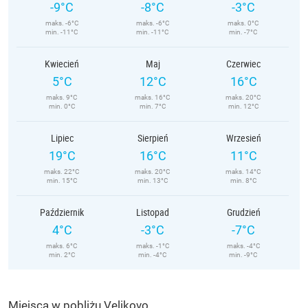
-9°C
-8°C
-3°C
maks. -6°C
maks. -6°C
maks. 0°C
min. -11°C
min. -11°C
min. -7°C
Kwiecień
Maj
Czerwiec
5°C
12°C
16°C
maks. 9°C
maks. 16°C
maks. 20°C
min. 0°C
min. 7°C
min. 12°C
Lipiec
Sierpień
Wrzesień
19°C
16°C
11°C
maks. 22°C
maks. 20°C
maks. 14°C
min. 15°C
min. 13°C
min. 8°C
Październik
Listopad
Grudzień
4°C
-3°C
-7°C
maks. 6°C
maks. -1°C
maks. -4°C
min. 2°C
min. -4°C
min. -9°C
Miejsca w pobliżu Velikovo