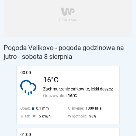
Pogoda Velikovo - pogoda godzinowa na
jutro
- sobota 8 sierpnia
00:00
16°C
Zachmurzenie całkowite, lekki deszcz
Odczuwalna
16°C
Opad:
0.1 mm
Ciśnienie:
1009 hPa
Wiatr:
5 km/h
Wilgotność:
98%
01:00