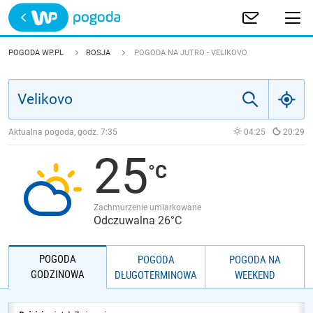
Trwa ładowanie
POLSKA
POGODA WP.PL
ROSJA
POGODA NA JUTRO - VELIKOVO
EUROPA
ŚWIAT
Aktualna pogoda, godz.
7:35
04:25
20:29
25
JAKOŚĆ POWIETRZA
Zachmurzenie umiarkowane
Odczuwalna 26°C
POGODA
POGODA
POGODA NA
GODZINOWA
DŁUGOTERMINOWA
WEEKEND