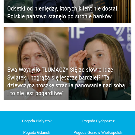
Odsetki od pieniędzy, których klient nie dostał.
Polskie państwo stanęło po stronie banków
Ewa Woydyłło TŁUMACZY SIĘ ze słów o Idze
Świątek i pogrąża się jeszcze bardziej? "Ta
dziewczyna troszkę straciła panowanie nad sobą.
I to nie jest pogardliwe"
Pogoda Białystok
Pogoda Bydgoszcz
Pogoda Gdańsk
Pogoda Gorzów Wielkopolski