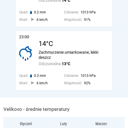
Odczuwalna
14°C
Opad:
0.2 mm
Ciśnienie:
1013 hPa
Wiatr:
6 km/h
Wilgotność:
91%
23:00
14°C
Zachmurzenie umiarkowane, lekki
deszcz
Odczuwalna
13°C
Opad:
0.3 mm
Ciśnienie:
1013 hPa
Wiatr:
6 km/h
Wilgotność:
92%
Velikovo - średnie temperatury
Styczeń
Luty
Marzec