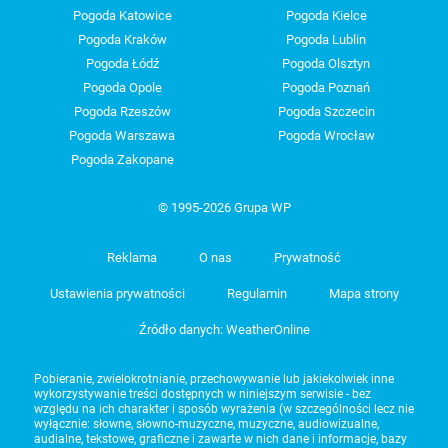
Pogoda Katowice
Pogoda Kielce
Pogoda Kraków
Pogoda Lublin
Pogoda Łódź
Pogoda Olsztyn
Pogoda Opole
Pogoda Poznań
Pogoda Rzeszów
Pogoda Szczecin
Pogoda Warszawa
Pogoda Wrocław
Pogoda Zakopane
© 1995-2026 Grupa WP
Reklama
O nas
Prywatność
Ustawienia prywatności
Regulamin
Mapa strony
Źródło danych: WeatherOnline
Pobieranie, zwielokrotnianie, przechowywanie lub jakiekolwiek inne
wykorzystywanie treści dostępnych w niniejszym serwisie - bez
względu na ich charakter i sposób wyrażenia (w szczególności lecz nie
wyłącznie: słowne, słowno-muzyczne, muzyczne, audiowizualne,
audialne, tekstowe, graficzne i zawarte w nich dane i informacje, bazy