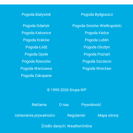
Pogoda Białystok
Pogoda Bydgoszcz
Pogoda Gdańsk
Pogoda Gorzów Wielkopolski
Pogoda Katowice
Pogoda Kielce
Pogoda Kraków
Pogoda Lublin
Pogoda Łódź
Pogoda Olsztyn
Pogoda Opole
Pogoda Poznań
Pogoda Rzeszów
Pogoda Szczecin
Pogoda Warszawa
Pogoda Wrocław
Pogoda Zakopane
© 1995-2026 Grupa WP
Reklama
O nas
Prywatność
Ustawienia prywatności
Regulamin
Mapa strony
Źródło danych: WeatherOnline