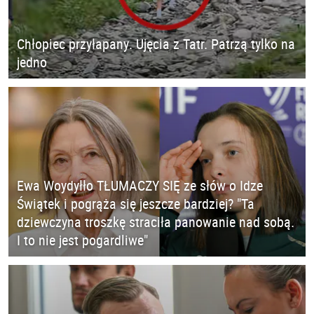
Chłopiec przyłapany. Ujęcia z Tatr. Patrzą tylko na
jedno
Ewa Woydyłło TŁUMACZY SIĘ ze słów o Idze
Świątek i pogrąża się jeszcze bardziej? "Ta
dziewczyna troszkę straciła panowanie nad sobą.
I to nie jest pogardliwe"