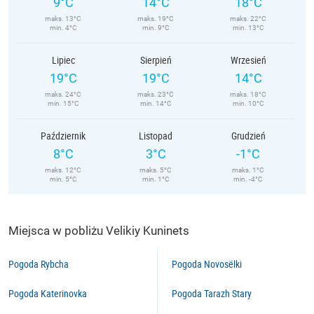
9°C
14°C
18°C
maks. 13°C
maks. 19°C
maks. 22°C
min. 4°C
min. 9°C
min. 13°C
Lipiec
Sierpień
Wrzesień
19°C
19°C
14°C
maks. 24°C
maks. 23°C
maks. 18°C
min. 15°C
min. 14°C
min. 10°C
Październik
Listopad
Grudzień
8°C
3°C
-1°C
maks. 12°C
maks. 5°C
maks. 1°C
min. 5°C
min. 1°C
min. -4°C
Miejsca w pobliżu Velikiy Kuninets
Pogoda Rybcha
Pogoda Novosëlki
Pogoda Katerinovka
Pogoda Tarazh Stary