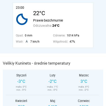
23:00
22°C
Prawie bezchmurnie
Odczuwalna
24°C
Opad:
0 mm
Ciśnienie:
1014 hPa
Wiatr:
7 km/h
Wilgotność:
47%
Velikiy Kuninets - średnie temperatury
Styczeń
Luty
Marzec
-3°C
-2°C
3°C
maks. 0°C
maks. 1°C
maks. 6°C
min. -5°C
min. -5°C
min. -2°C
Kwiecień
Maj
Czerwiec