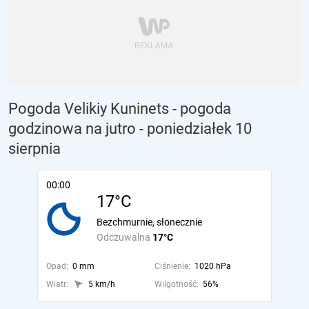
Pogoda Velikiy Kuninets - pogoda
godzinowa na jutro
- poniedziałek 10
sierpnia
00:00
17°C
Bezchmurnie, słonecznie
Odczuwalna
17°C
Opad:
0 mm
Ciśnienie:
1020 hPa
Wiatr:
5 km/h
Wilgotność:
56%