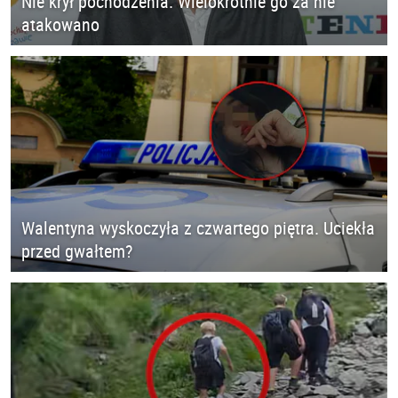
Nie krył pochodzenia. Wielokrotnie go za nie
atakowano
Walentyna wyskoczyła z czwartego piętra. Uciekła
przed gwałtem?