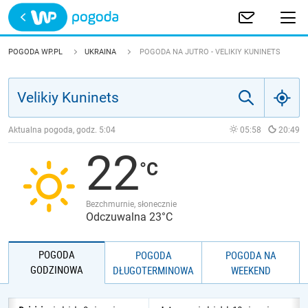
Trwa ładowanie
POLSKA
POGODA WP.PL
UKRAINA
POGODA NA JUTRO - VELIKIY KUNINETS
EUROPA
ŚWIAT
Aktualna pogoda, godz.
5:04
05:58
20:49
22
JAKOŚĆ POWIETRZA
Bezchmurnie, słonecznie
Odczuwalna 23°C
POGODA
POGODA
POGODA NA
GODZINOWA
DŁUGOTERMINOWA
WEEKEND