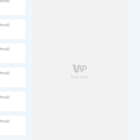
tność:
tność:
tność:
tność:
tność:
tność: