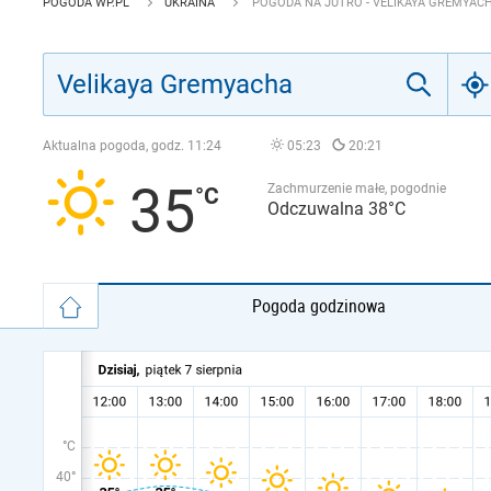
POGODA WP.PL
UKRAINA
POGODA NA JUTRO - VELIKAYA GREMYAC
Aktualna pogoda, godz.
11:24
05:23
20:21
35
Zachmurzenie małe, pogodnie
Odczuwalna 38°C
Pogoda godzinowa
°C
40°