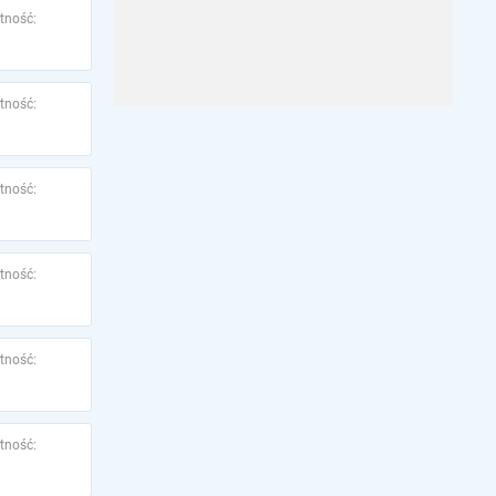
tność:
tność:
tność:
tność:
tność:
tność: