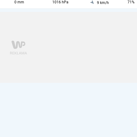
0 mm
1016 hPa
71%
9 km/h