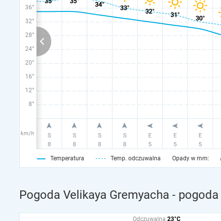
36°
32°
28°
24°
20°
16°
12°
8°
km/h
Temperatura
Temp. odczuwalna
Opady w mm:
Pogoda Velikaya Gremyacha - pogoda 
Odczuwalna
23°C