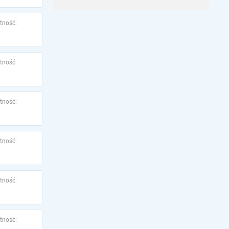
tność:
tność:
tność:
tność:
tność:
tność: