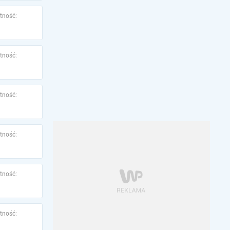
tność:
tność:
tność:
tność:
tność:
tność: