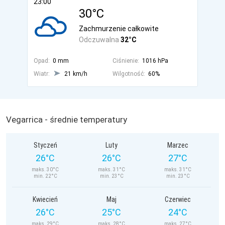
23:00
30°C
Zachmurzenie całkowite
Odczuwalna
32°C
Opad:
0 mm
Ciśnienie:
1016 hPa
Wiatr:
21 km/h
Wilgotność:
60%
Vegarrica - średnie temperatury
Styczeń
Luty
Marzec
26°C
26°C
27°C
maks. 30°C
maks. 31°C
maks. 31°C
min. 22°C
min. 23°C
min. 23°C
Kwiecień
Maj
Czerwiec
26°C
25°C
24°C
maks. 29°C
maks. 28°C
maks. 27°C