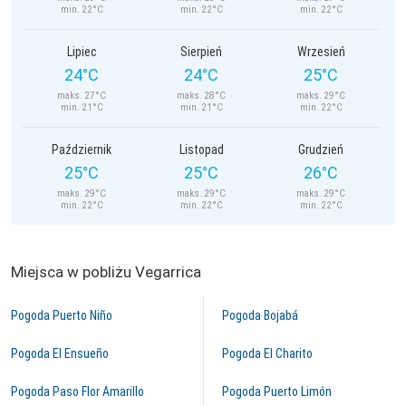
min. 22°C
min. 22°C
min. 22°C
Lipiec
Sierpień
Wrzesień
24°C
24°C
25°C
maks. 27°C
maks. 28°C
maks. 29°C
min. 21°C
min. 21°C
min. 22°C
Październik
Listopad
Grudzień
25°C
25°C
26°C
maks. 29°C
maks. 29°C
maks. 29°C
min. 22°C
min. 22°C
min. 22°C
Miejsca w pobliżu Vegarrica
Pogoda Puerto Niño
Pogoda Bojabá
Pogoda El Ensueño
Pogoda El Charito
Pogoda Paso Flor Amarillo
Pogoda Puerto Limón