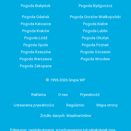
Pogoda Białystok
Pogoda Bydgoszcz
Pogoda Gdańsk
Pogoda Gorzów Wielkopolski
Pogoda Katowice
Pogoda Kielce
Pogoda Kraków
Pogoda Lublin
Pogoda Łódź
Pogoda Olsztyn
Pogoda Opole
Pogoda Poznań
Pogoda Rzeszów
Pogoda Szczecin
Pogoda Warszawa
Pogoda Wrocław
Pogoda Zakopane
© 1995-2026 Grupa WP
Reklama
O nas
Prywatność
Ustawienia prywatności
Regulamin
Mapa strony
Źródło danych: WeatherOnline
Pobieranie, zwielokrotnianie, przechowywanie lub jakiekolwiek inne