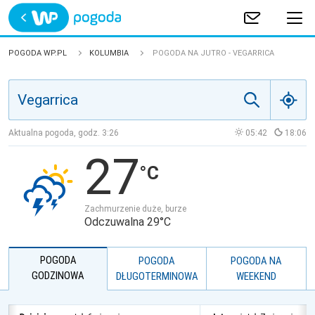
Trwa ładowanie
POLSKA
POGODA WP.PL
KOLUMBIA
POGODA NA JUTRO - VEGARRICA
EUROPA
ŚWIAT
Aktualna pogoda, godz.
3:26
05:42
18:06
27
JAKOŚĆ POWIETRZA
Zachmurzenie duże, burze
Odczuwalna 29°C
POGODA
POGODA
POGODA NA
GODZINOWA
DŁUGOTERMINOWA
WEEKEND