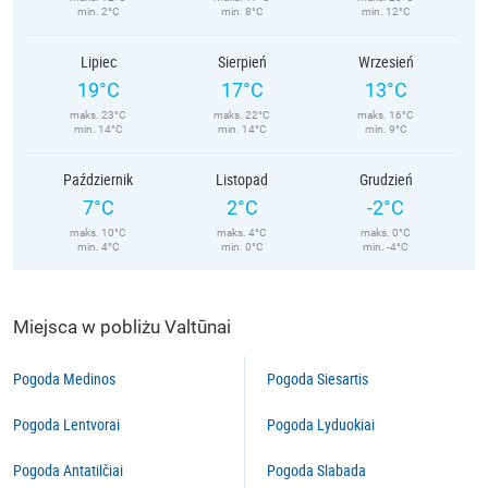
min. 2°C
min. 8°C
min. 12°C
Lipiec
Sierpień
Wrzesień
19°C
17°C
13°C
maks. 23°C
maks. 22°C
maks. 16°C
min. 14°C
min. 14°C
min. 9°C
Październik
Listopad
Grudzień
7°C
2°C
-2°C
maks. 10°C
maks. 4°C
maks. 0°C
min. 4°C
min. 0°C
min. -4°C
Miejsca w pobliżu Valtūnai
Pogoda Medinos
Pogoda Siesartis
Pogoda Lentvorai
Pogoda Lyduokiai
Pogoda Antatilčiai
Pogoda Slabada