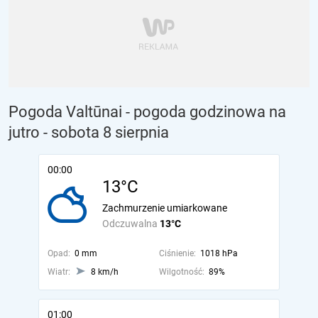
Pogoda Valtūnai - pogoda godzinowa na
jutro
- sobota 8 sierpnia
00:00
13°C
Zachmurzenie umiarkowane
Odczuwalna
13°C
Opad:
0 mm
Ciśnienie:
1018 hPa
Wiatr:
8 km/h
Wilgotność:
89%
01:00