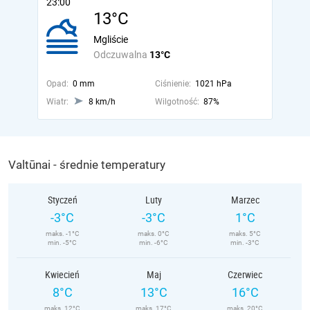
23:00
13°C
Mgliście
Odczuwalna
13°C
Opad:
0 mm
Ciśnienie:
1021 hPa
Wiatr:
8 km/h
Wilgotność:
87%
Valtūnai - średnie temperatury
Styczeń
Luty
Marzec
-3°C
-3°C
1°C
maks. -1°C
maks. 0°C
maks. 5°C
min. -5°C
min. -6°C
min. -3°C
Kwiecień
Maj
Czerwiec
8°C
13°C
16°C
maks. 12°C
maks. 17°C
maks. 20°C