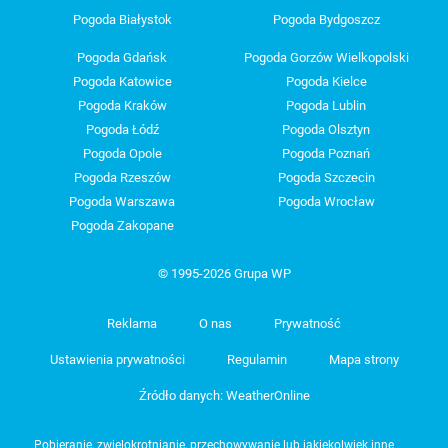
Pogoda Białystok
Pogoda Bydgoszcz
Pogoda Gdańsk
Pogoda Gorzów Wielkopolski
Pogoda Katowice
Pogoda Kielce
Pogoda Kraków
Pogoda Lublin
Pogoda Łódź
Pogoda Olsztyn
Pogoda Opole
Pogoda Poznań
Pogoda Rzeszów
Pogoda Szczecin
Pogoda Warszawa
Pogoda Wrocław
Pogoda Zakopane
© 1995-2026 Grupa WP
Reklama
O nas
Prywatność
Ustawienia prywatności
Regulamin
Mapa strony
Źródło danych: WeatherOnline
Pobieranie, zwielokrotnianie, przechowywanie lub jakiekolwiek inne