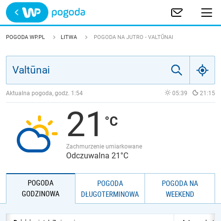
Trwa ładowanie
POLSKA
POGODA WP.PL
LITWA
POGODA NA JUTRO - VALTŪNAI
EUROPA
ŚWIAT
Aktualna pogoda, godz.
1:54
05:39
21:15
21
JAKOŚĆ POWIETRZA
Zachmurzenie umiarkowane
Odczuwalna 21°C
POGODA
POGODA
POGODA NA
GODZINOWA
DŁUGOTERMINOWA
WEEKEND