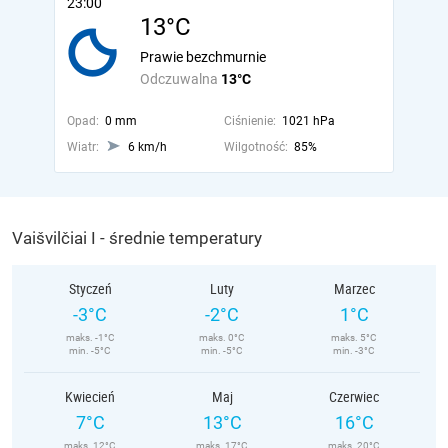
23:00
13°C
Prawie bezchmurnie
Odczuwalna
13°C
Opad:
0 mm
Ciśnienie:
1021 hPa
Wiatr:
6 km/h
Wilgotność:
85%
Vaišvilčiai I - średnie temperatury
Styczeń
Luty
Marzec
-3°C
-2°C
1°C
maks. -1°C
maks. 0°C
maks. 5°C
min. -5°C
min. -5°C
min. -3°C
Kwiecień
Maj
Czerwiec
7°C
13°C
16°C
maks. 12°C
maks. 17°C
maks. 20°C