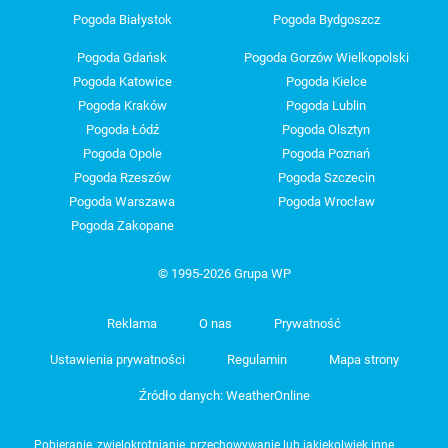
Pogoda Białystok
Pogoda Bydgoszcz
Pogoda Gdańsk
Pogoda Gorzów Wielkopolski
Pogoda Katowice
Pogoda Kielce
Pogoda Kraków
Pogoda Lublin
Pogoda Łódź
Pogoda Olsztyn
Pogoda Opole
Pogoda Poznań
Pogoda Rzeszów
Pogoda Szczecin
Pogoda Warszawa
Pogoda Wrocław
Pogoda Zakopane
© 1995-2026 Grupa WP
Reklama
O nas
Prywatność
Ustawienia prywatności
Regulamin
Mapa strony
Źródło danych: WeatherOnline
Pobieranie, zwielokrotnianie, przechowywanie lub jakiekolwiek inne