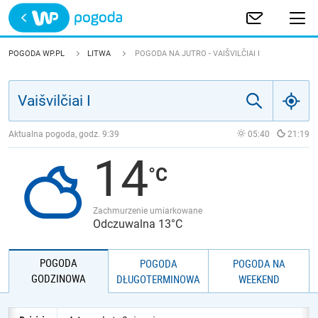
Trwa ładowanie
POLSKA
POGODA WP.PL
LITWA
POGODA NA JUTRO - VAIŠVILČIAI I
EUROPA
ŚWIAT
Aktualna pogoda, godz.
9:39
05:40
21:19
14
JAKOŚĆ POWIETRZA
Zachmurzenie umiarkowane
Odczuwalna 13°C
POGODA
POGODA
POGODA NA
GODZINOWA
DŁUGOTERMINOWA
WEEKEND