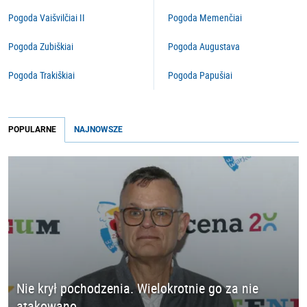
Pogoda Vaišvilčiai II
Pogoda Memenčiai
Pogoda Zubiškiai
Pogoda Augustava
Pogoda Trakiškiai
Pogoda Papušiai
POPULARNE
NAJNOWSZE
Nie krył pochodzenia. Wielokrotnie go za nie
atakowano