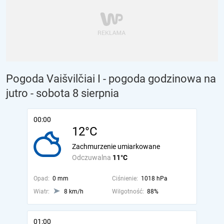
Pogoda Vaišvilčiai I - pogoda godzinowa na
jutro
- sobota 8 sierpnia
00:00
12°C
Zachmurzenie umiarkowane
Odczuwalna
11°C
Opad:
0 mm
Ciśnienie:
1018 hPa
Wiatr:
8 km/h
Wilgotność:
88%
01:00