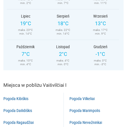
min. 2°C
min. 7°C
min. 11°C
Lipiec
Sierpień
Wrzesień
19°C
18°C
13°C
maks. 23°C
maks. 22°C
maks. 17°C
min. 14°C
min. 14°C
min. 9°C
Październik
Listopad
Grudzień
7°C
2°C
-1°C
maks. 10°C
maks. 4°C
maks. 0°C
min. 4°C
min. 0°C
min. -3°C
Miejsca w pobliżu Vaišvilčiai I
Pogoda Kibiškis
Pogoda Vilkeliai
Pogoda Dailidiškis
Pogoda Marimpolis
Pogoda Ragaudžiai
Pogoda Nevėžninkai