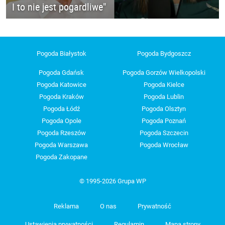
I to nie jest pogardliwe"
Pogoda Białystok
Pogoda Bydgoszcz
Pogoda Gdańsk
Pogoda Gorzów Wielkopolski
Pogoda Katowice
Pogoda Kielce
Pogoda Kraków
Pogoda Lublin
Pogoda Łódź
Pogoda Olsztyn
Pogoda Opole
Pogoda Poznań
Pogoda Rzeszów
Pogoda Szczecin
Pogoda Warszawa
Pogoda Wrocław
Pogoda Zakopane
© 1995-2026 Grupa WP
Reklama
O nas
Prywatność
Ustawienia prywatności
Regulamin
Mapa strony