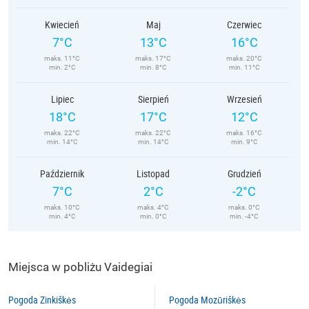
Kwiecień
Maj
Czerwiec
7°C
13°C
16°C
maks. 11°C
maks. 17°C
maks. 20°C
min. 2°C
min. 8°C
min. 11°C
Lipiec
Sierpień
Wrzesień
18°C
17°C
12°C
maks. 22°C
maks. 22°C
maks. 16°C
min. 14°C
min. 14°C
min. 9°C
Październik
Listopad
Grudzień
7°C
2°C
-2°C
maks. 10°C
maks. 4°C
maks. 0°C
min. 4°C
min. 0°C
min. -4°C
Miejsca w pobliżu Vaidegiai
Pogoda Zinkiškės
Pogoda Mozūriškės