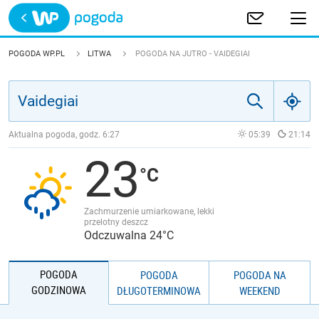
Trwa ładowanie
POLSKA
POGODA WP.PL
LITWA
POGODA NA JUTRO - VAIDEGIAI
EUROPA
ŚWIAT
Aktualna pogoda, godz.
6:27
05:39
21:14
23
JAKOŚĆ POWIETRZA
Zachmurzenie umiarkowane, lekki
przelotny deszcz
Odczuwalna 24°C
POGODA
POGODA
POGODA NA
GODZINOWA
DŁUGOTERMINOWA
WEEKEND