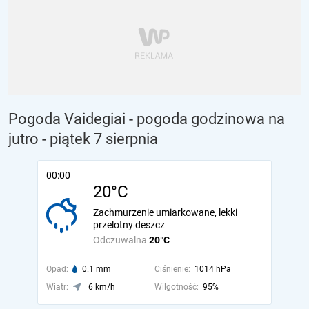
Pogoda Vaidegiai - pogoda godzinowa na
jutro
- piątek 7 sierpnia
00:00
20°C
Zachmurzenie umiarkowane, lekki
przelotny deszcz
Odczuwalna
20°C
Opad:
0.1 mm
Ciśnienie:
1014 hPa
Wiatr:
6 km/h
Wilgotność:
95%