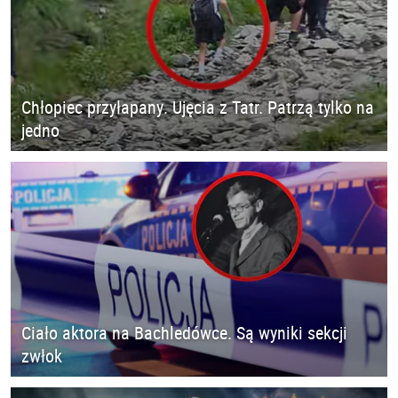
Chłopiec przyłapany. Ujęcia z Tatr. Patrzą tylko na
jedno
Ciało aktora na Bachledówce. Są wyniki sekcji
zwłok