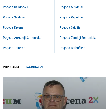
Pogoda Raudonė I
Pogoda Miškiniai
Pogoda Saidžiai
Pogoda Papiškės
Pogoda Krosna
Pogoda Saidžiai
Pogoda Aukštieji Semeniukai
Pogoda Žemieji Semeniukai
Pogoda Tarnėnai
Pogoda Barbriškės
POPULARNE
NAJNOWSZE