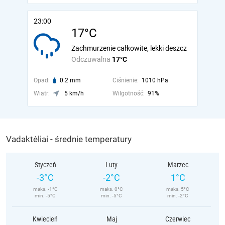
23:00
17°C
Zachmurzenie całkowite, lekki deszcz
Odczuwalna
17°C
Opad:
0.2 mm
Ciśnienie:
1010 hPa
Wiatr:
5 km/h
Wilgotność:
91%
Vadaktėliai - średnie temperatury
Styczeń
Luty
Marzec
-3°C
-2°C
1°C
maks. -1°C
maks. 0°C
maks. 5°C
min. -5°C
min. -5°C
min. -2°C
Kwiecień
Maj
Czerwiec