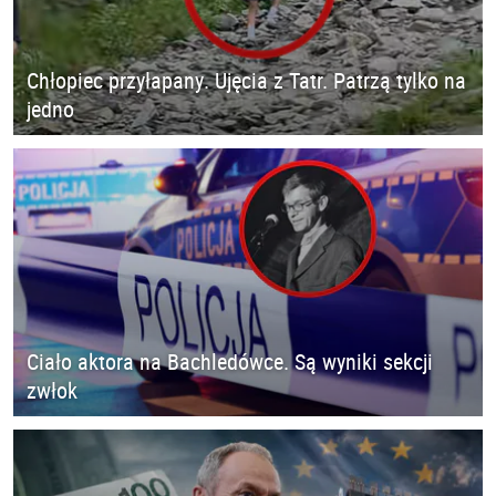
Chłopiec przyłapany. Ujęcia z Tatr. Patrzą tylko na
jedno
Ciało aktora na Bachledówce. Są wyniki sekcji
zwłok