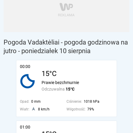
Pogoda Vadaktėliai - pogoda godzinowa na
jutro
- poniedziałek 10 sierpnia
00:00
15°C
Prawie bezchmurnie
Odczuwalna
15°C
Opad:
0 mm
Ciśnienie:
1018 hPa
Wiatr:
8 km/h
Wilgotność:
79%
01:00