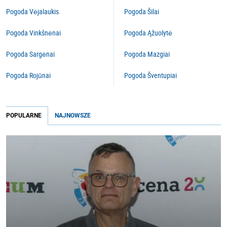
Pogoda Vėjalaukis
Pogoda Šilai
Pogoda Vinkšnėnai
Pogoda Ąžuolytė
Pogoda Sargėnai
Pogoda Mazgiai
Pogoda Rojūnai
Pogoda Šventupiai
POPULARNE
NAJNOWSZE