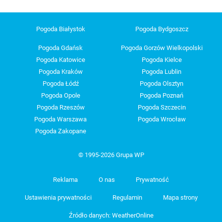
Pogoda Białystok
Pogoda Bydgoszcz
Pogoda Gdańsk
Pogoda Gorzów Wielkopolski
Pogoda Katowice
Pogoda Kielce
Pogoda Kraków
Pogoda Lublin
Pogoda Łódź
Pogoda Olsztyn
Pogoda Opole
Pogoda Poznań
Pogoda Rzeszów
Pogoda Szczecin
Pogoda Warszawa
Pogoda Wrocław
Pogoda Zakopane
© 1995-2026 Grupa WP
Reklama
O nas
Prywatność
Ustawienia prywatności
Regulamin
Mapa strony
Źródło danych: WeatherOnline