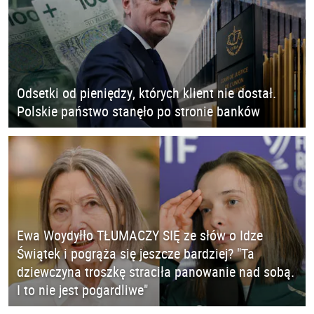
Odsetki od pieniędzy, których klient nie dostał.
Polskie państwo stanęło po stronie banków
Ewa Woydyłło TŁUMACZY SIĘ ze słów o Idze
Świątek i pogrąża się jeszcze bardziej? "Ta
dziewczyna troszkę straciła panowanie nad sobą.
I to nie jest pogardliwe"