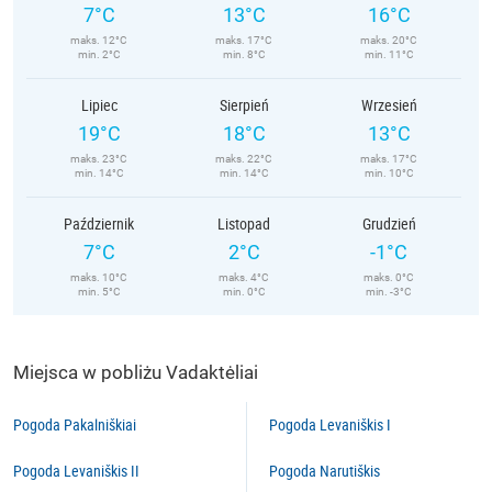
7°C
13°C
16°C
maks. 12°C
maks. 17°C
maks. 20°C
min. 2°C
min. 8°C
min. 11°C
Lipiec
Sierpień
Wrzesień
19°C
18°C
13°C
maks. 23°C
maks. 22°C
maks. 17°C
min. 14°C
min. 14°C
min. 10°C
Październik
Listopad
Grudzień
7°C
2°C
-1°C
maks. 10°C
maks. 4°C
maks. 0°C
min. 5°C
min. 0°C
min. -3°C
Miejsca w pobliżu Vadaktėliai
Pogoda Pakalniškiai
Pogoda Levaniškis I
Pogoda Levaniškis II
Pogoda Narutiškis