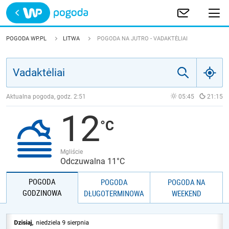
Trwa ładowanie
POLSKA
POGODA WP.PL
LITWA
POGODA NA JUTRO - VADAKTĖLIAI
EUROPA
ŚWIAT
Aktualna pogoda, godz.
2:51
05:45
21:15
12
JAKOŚĆ POWIETRZA
Mgliście
Odczuwalna 11°C
POGODA
POGODA
POGODA NA
GODZINOWA
DŁUGOTERMINOWA
WEEKEND